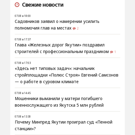
Свежие новости
07.08 в 18:00
Садовников заявил о намерении усилить
полномочия глав на местах
2
07.08 в 17:37
Глава «Железных дорог Якутии» поздравил
строителей с профессиональным праздником
1
07.08 в 17:03
«Здесь нет типовых задач»: начальник
стройплощадки «Полюс Строя» Евгений Самсонов
— о работе в суровом климате
07.08 в 14:45
Мошенники выманили у матери погибшего
военнослужащего из Якутска 5 млн рублей
07.08 в 13:30
Почему Минпред Якутии проиграл суд «Пенной
станции»?