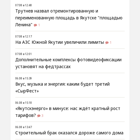
07.08 в 12:48
Трутнев назвал отремонтированную и
переименованную площадь в Якутске "площадью
Ленина"
1
07.08 в 12:17
На АЗС Южной Якутии увеличили лимиты
1
07.08 в 12:01
Дополнительные комплексы фотовидеофиксации
установят на федтрассах
06.08 в 15:39
Вкус, музыка и энергия: каким будет третий
«СырФест»
06.08 в 15:18
«Якутскэнерго» в минусе: нас ждёт кратный рост
тарифов?
3
06.08 в 13:47
Строительный брак оказался дороже самого дома