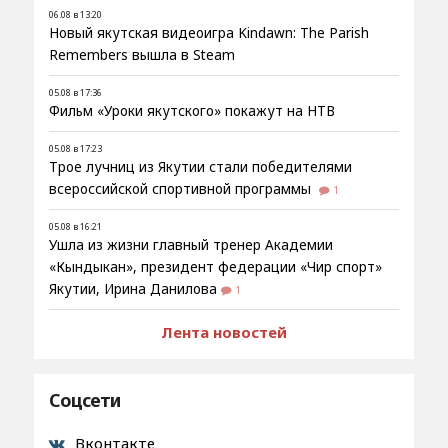
06.08 в 13:20
Новый якутская видеоигра Kindawn: The Parish
Remembers вышла в Steam
05.08 в 17:36
Фильм «Уроки якутского» покажут на НТВ
05.08 в 17:23
Трое лучниц из Якутии стали победителями
всероссийской спортивной программы
1
05.08 в 16:21
Ушла из жизни главный тренер Академии
«Кындыкан», президент федерации «Чир спорт»
Якутии, Ирина Данилова
1
Лента новостей
Соцсети
Вконтакте