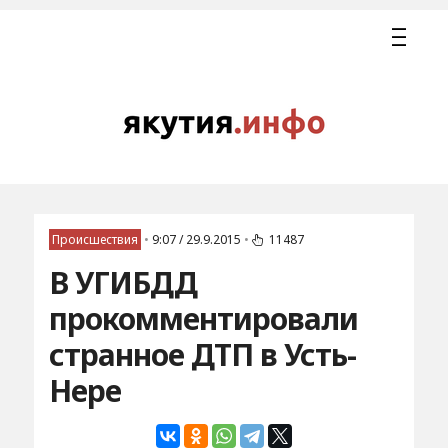
Происшествия
•
9:07 / 29.9.2015
•
11487
В УГИБДД
прокомментировали
странное ДТП в Усть-
Нере