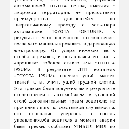
автомашиной ТОYОТА IPSUM, выезжая с
дворовой территории, не предоставил
преимущества двигавшейся но
Энергетичекому проезду с. Усть-Нера
автомашине TOYOTA FORTUNER, в
результате чего произошло столкновение,
после чего машины врезались в деревянную
электроопору. От удара нижнюю часть
столба «срезало», и оставшаяся его часть
«прошила» лобовое стекло а/м «ТОТОТА
IPSUM». В результате ДТП водитель
«ТОYОТА IPSUM» получил ушиб мягких
тканей, СГМ, ЗЧМТ, ушиб грудной клетки.
Эти травмы были получены им в результате
столкновения с автомобилем. А упавший
столб дополнительных травм водителю не
причинил лишь по счастливой случайности:
его основание уперлось в панель
управления.Оба водителя в момент аварии
были трезвы, сообщает УГИБДД МВД по