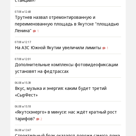
станции»?
07.08 в 12:48
Трутнев назвал отремонтированную и
переименованную площадь в Якутске "площадью
Ленина"
1
07.08 в 12:17
На АЗС Южной Якутии увеличили лимиты
1
07.08 в 12:01
Дополнительные комплексы фотовидеофиксации
установят на федтрассах
06.08 в 15:39
Вкус, музыка и энергия: каким будет третий
«СырФест»
06.08 в 15:18
«Якутскэнерго» в минусе: нас ждёт кратный рост
тарифов?
2
06.08 в 13:47
Строительный брак оказался дороже самого дома