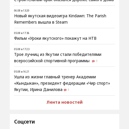
06.08 в 13:20
Новый якутская видеоигра Kindawn: The Parish
Remembers вышла в Steam
05.08 в 17:36
Фильм «Уроки якутского» покажут на НТВ
05.08 в 17:23
Трое лучниц из Якутии стали победителями
всероссийской спортивной программы
1
05.08 в 16:21
Ушла из жизни главный тренер Академии
«Кындыкан», президент федерации «Чир спорт»
Якутии, Ирина Данилова
1
Лента новостей
Соцсети