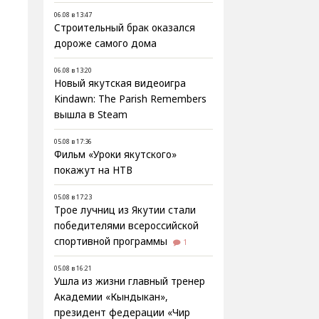
06.08 в 13:47
Строительный брак оказался
дороже самого дома
06.08 в 13:20
Новый якутская видеоигра
Kindawn: The Parish Remembers
вышла в Steam
05.08 в 17:36
Фильм «Уроки якутского»
покажут на НТВ
05.08 в 17:23
Трое лучниц из Якутии стали
победителями всероссийской
спортивной программы
1
05.08 в 16:21
Ушла из жизни главный тренер
Академии «Кындыкан»,
президент федерации «Чир