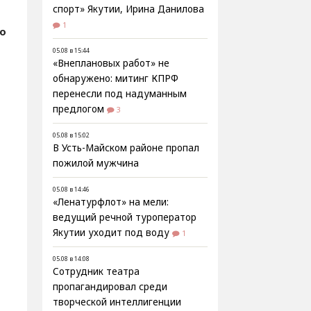
спорт» Якутии, Ирина Данилова
1
о
05.08 в 15:44
«Внеплановых работ» не
обнаружено: митинг КПРФ
перенесли под надуманным
предлогом
3
05.08 в 15:02
В Усть-Майском районе пропал
пожилой мужчина
05.08 в 14:46
«Ленатурфлот» на мели:
ведущий речной туроператор
Якутии уходит под воду
1
05.08 в 14:08
Сотрудник театра
пропагандировал среди
творческой интеллигенции