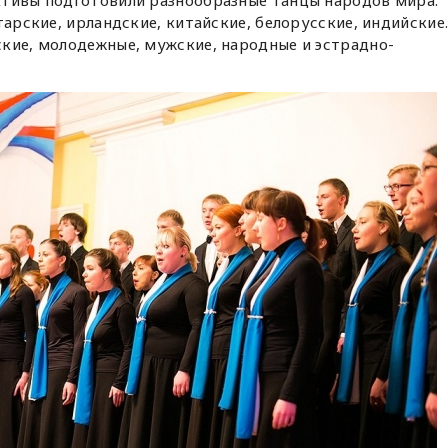
ктивы подготовили разнообразные танцы народов мира:
тарские, ирландские, китайские, белорусские, индийские
кие, молодежные, мужские, народные и эстрадно-