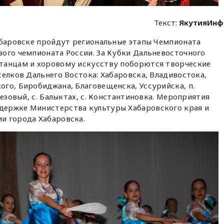
Текст:
ЯкутияИнф
абаровске пройдут региональные этапы Чемпионата
ого чемпионата России. За Кубки Дальневосточного
танцам и хоровому искусству поборются творческие
селков Дальнего Востока: Хабаровска, Владивостока,
го, Биробиджана, Благовещенска, Уссурийска, п.
резовый, с. Балыктах, с. Константиновка. Мероприятия
держке Министерства культуры Хабаровского края и
и города Хабаровска.