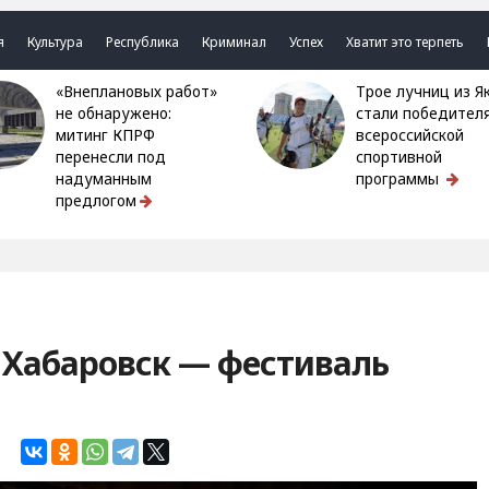
я
Культура
Республика
Криминал
Успех
Хватит это терпеть
«Внеплановых работ»
Трое лучниц из Якутии
не обнаружено:
стали победител
митинг КПРФ
всероссийской
перенесли под
спортивной
надуманным
программы
предлогом
в Хабаровск — фестиваль