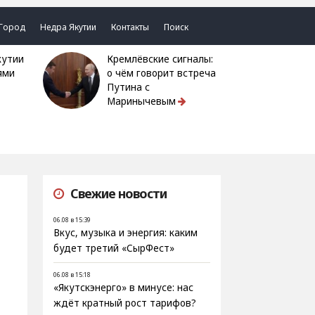
Город
Недра Якутии
Контакты
Поиск
Кремлёвские сигналы:
ями
о чём говорит встреча
Путина с
Маринычевым
Свежие новости
06.08 в 15:39
Вкус, музыка и энергия: каким
будет третий «СырФест»
06.08 в 15:18
«Якутскэнерго» в минусе: нас
ждёт кратный рост тарифов?