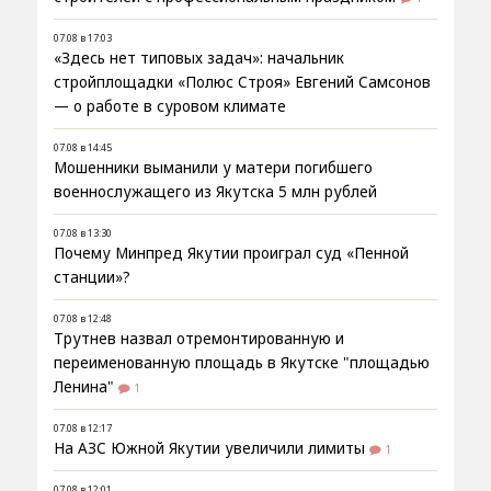
07.08 в 17:03
«Здесь нет типовых задач»: начальник
стройплощадки «Полюс Строя» Евгений Самсонов
— о работе в суровом климате
07.08 в 14:45
Мошенники выманили у матери погибшего
военнослужащего из Якутска 5 млн рублей
07.08 в 13:30
Почему Минпред Якутии проиграл суд «Пенной
станции»?
07.08 в 12:48
Трутнев назвал отремонтированную и
переименованную площадь в Якутске "площадью
Ленина"
1
07.08 в 12:17
На АЗС Южной Якутии увеличили лимиты
1
07.08 в 12:01