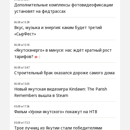
Дополнительные комплексы фотовидеофиксации
установят на федтрассах
06.08 в 15:39
Вкус, музыка и энергия: каким будет третий
«СырФест»
06.08 в 15:18
«Якутскэнерго» в минусе: нас ждёт кратный рост
тарифов?
2
06.08 в 13:47
Строительный брак оказался дороже самого дома
06.08 в 13:20
Новый якутская видеоигра Kindawn: The Parish
Remembers вышла в Steam
05.08 в 17:36
Фильм «Уроки якутского» покажут на НТВ
05.08 в 17:23
Трое лучниц из Якутии стали победителями