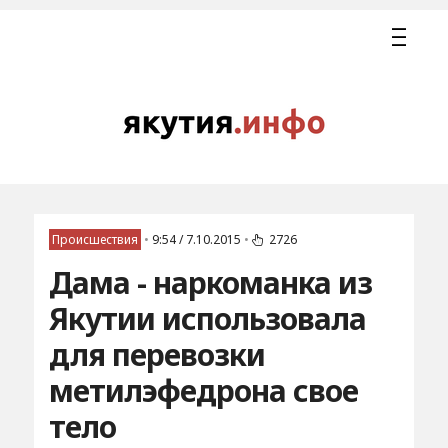
Происшествия
•
9:54 / 7.10.2015
•
2726
Дама - наркоманка из
Якутии использовала
для перевозки
метилэфедрона свое
тело