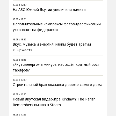
07.08 в 12:17
На АЗС Южной Якутии увеличили лимиты
07.08 в 12:01
Дополнительные комплексы фотовидеофиксации
установят на федтрассах
06.08 в 15:39
Вкус, музыка и энергия: каким будет третий
«СырФест»
06.08 в 15:18
«Якутскэнерго» в минусе: нас ждёт кратный рост
тарифов?
06.08 в 13:47
Строительный брак оказался дороже самого дома
06.08 в 13:20
Новый якутская видеоигра Kindawn: The Parish
Remembers вышла в Steam
05.08 в 17:36