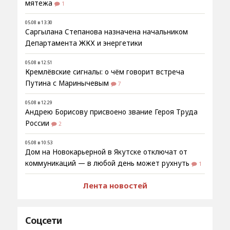
мятежа
1
05.08 в 13:30
Саргылана Степанова назначена начальником
Департамента ЖКХ и энергетики
05.08 в 12:51
Кремлёвские сигналы: о чём говорит встреча
Путина с Маринычевым
7
05.08 в 12:29
Андрею Борисову присвоено звание Героя Труда
России
2
05.08 в 10:53
Дом на Новокарьерной в Якутске отключат от
коммуникаций — в любой день может рухнуть
1
Лента новостей
Соцсети