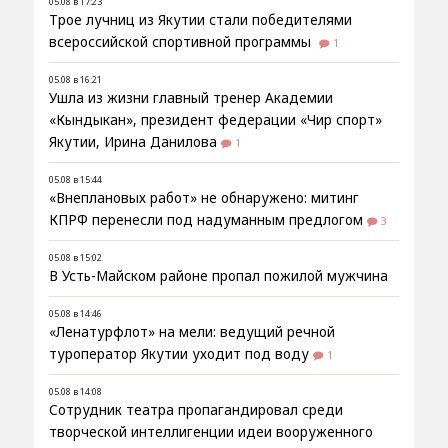
05.08 в 17:23
Трое лучниц из Якутии стали победителями
всероссийской спортивной программы
1
05.08 в 16:21
Ушла из жизни главный тренер Академии
«Кындыкан», президент федерации «Чир спорт»
Якутии, Ирина Данилова
1
05.08 в 15:44
«Внеплановых работ» не обнаружено: митинг
КПРФ перенесли под надуманным предлогом
3
05.08 в 15:02
В Усть-Майском районе пропал пожилой мужчина
05.08 в 14:46
«Ленатурфлот» на мели: ведущий речной
туроператор Якутии уходит под воду
1
05.08 в 14:08
Сотрудник театра пропагандировал среди
творческой интеллигенции идеи вооруженного