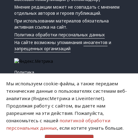
Мнение редакции может не совпадать с мнением
отдельных авторов и героев публикаций.
При использовании материалов обязательна
активная ссылка на сайт.
Политика обработки персональных данных
На сайте возможны упоминания
иноагентов
и
запрещенных организаций
Политика
Экономика
Мы используем cookie-файлы, а также передаем
Жизнь
технические данные о пользователях системам веб-
Происшествия
аналитики (ЯндексМетрика и Liveinternet).
Культура
Продолжая работу с сайтом, вы даете нам
Республика
разрешение на эти действия. Пожалуйста,
Криминал
ознакомьтесь с нашей
политикой обработки
Успех
персональных данных
, если хотите узнать больше.
Хватит это терпеть