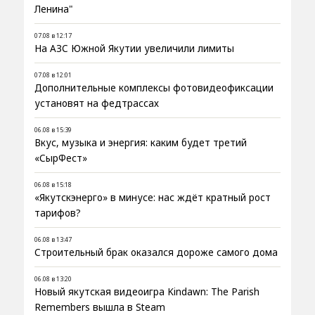
Ленина"
07.08 в 12:17
На АЗС Южной Якутии увеличили лимиты
07.08 в 12:01
Дополнительные комплексы фотовидеофиксации
установят на федтрассах
06.08 в 15:39
Вкус, музыка и энергия: каким будет третий
«СырФест»
06.08 в 15:18
«Якутскэнерго» в минусе: нас ждёт кратный рост
тарифов?
06.08 в 13:47
Строительный брак оказался дороже самого дома
06.08 в 13:20
Новый якутская видеоигра Kindawn: The Parish
Remembers вышла в Steam