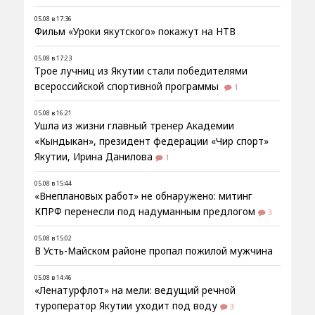
05.08 в 17:36
Фильм «Уроки якутского» покажут на НТВ
05.08 в 17:23
Трое лучниц из Якутии стали победителями
всероссийской спортивной программы
1
05.08 в 16:21
Ушла из жизни главный тренер Академии
«Кындыкан», президент федерации «Чир спорт»
Якутии, Ирина Данилова
1
05.08 в 15:44
«Внеплановых работ» не обнаружено: митинг
КПРФ перенесли под надуманным предлогом
3
05.08 в 15:02
В Усть-Майском районе пропал пожилой мужчина
05.08 в 14:46
«Ленатурфлот» на мели: ведущий речной
туроператор Якутии уходит под воду
3