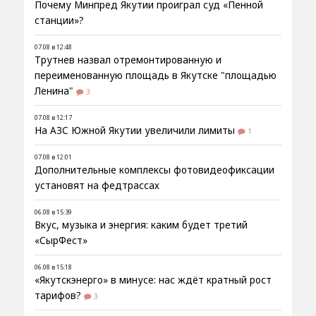
Почему Минпред Якутии проиграл суд «Пенной
станции»?
07.08 в 12:48
Трутнев назвал отремонтированную и
переименованную площадь в Якутске "площадью
Ленина"
3
07.08 в 12:17
На АЗС Южной Якутии увеличили лимиты
1
07.08 в 12:01
Дополнительные комплексы фотовидеофиксации
установят на федтрассах
06.08 в 15:39
Вкус, музыка и энергия: каким будет третий
«СырФест»
06.08 в 15:18
«Якутскэнерго» в минусе: нас ждёт кратный рост
тарифов?
3