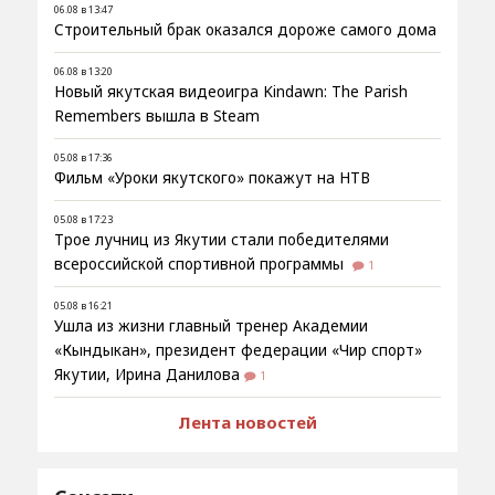
06.08 в 13:47
Строительный брак оказался дороже самого дома
06.08 в 13:20
Новый якутская видеоигра Kindawn: The Parish
Remembers вышла в Steam
05.08 в 17:36
Фильм «Уроки якутского» покажут на НТВ
05.08 в 17:23
Трое лучниц из Якутии стали победителями
всероссийской спортивной программы
1
05.08 в 16:21
Ушла из жизни главный тренер Академии
«Кындыкан», президент федерации «Чир спорт»
Якутии, Ирина Данилова
1
Лента новостей