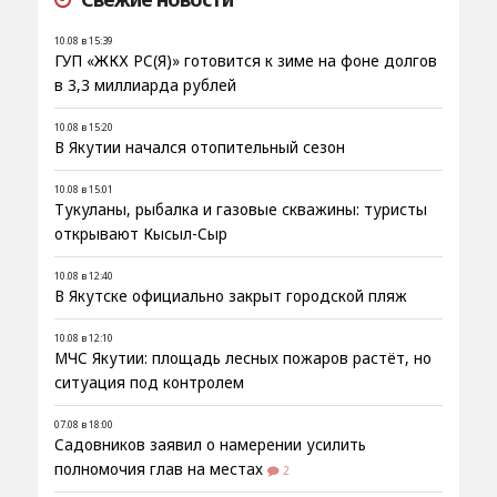
10.08 в 15:39
ГУП «ЖКХ РС(Я)» готовится к зиме на фоне долгов
в 3,3 миллиарда рублей
10.08 в 15:20
В Якутии начался отопительный сезон
10.08 в 15:01
Тукуланы, рыбалка и газовые скважины: туристы
открывают Кысыл-Сыр
10.08 в 12:40
В Якутске официально закрыт городской пляж
10.08 в 12:10
МЧС Якутии: площадь лесных пожаров растёт, но
ситуация под контролем
07.08 в 18:00
Садовников заявил о намерении усилить
полномочия глав на местах
2