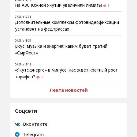
На АЗС Южной Якутии увеличили лимиты
1
07.08 в 12:01
Дополнительные комплексы фотовидеофиксации
установят на федтрассах
06.08 в 15:39
Вкус, музыка и энергия: каким будет третий
«СырФест»
06.08 в 15:18
«Якутскэнерго» в минусе: нас ждёт кратный рост
тарифов?
5
Лента новостей
Соцсети
Вконтакте
Telegram