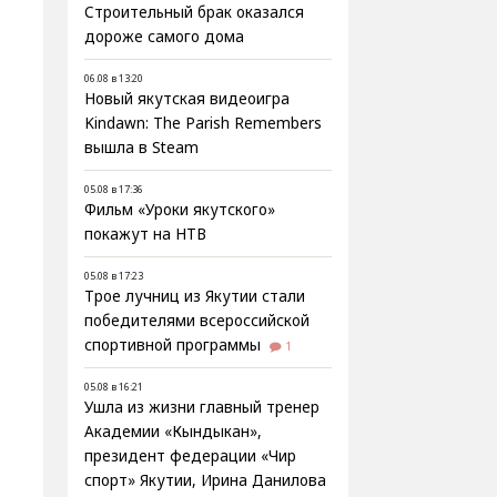
Строительный брак оказался
дороже самого дома
06.08 в 13:20
Новый якутская видеоигра
Kindawn: The Parish Remembers
вышла в Steam
05.08 в 17:36
Фильм «Уроки якутского»
покажут на НТВ
05.08 в 17:23
Трое лучниц из Якутии стали
победителями всероссийской
спортивной программы
1
05.08 в 16:21
Ушла из жизни главный тренер
Академии «Кындыкан»,
президент федерации «Чир
спорт» Якутии, Ирина Данилова