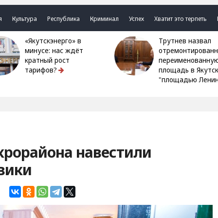
я
Культура
Республика
Криминал
Успех
Хватит это терпеть
«Якутскэнерго» в
Трутнев назвал
минусе: нас ждёт
отремонтированн
кратный рост
переименованну
тарифов?
площадь в Якутс
"площадью Ленин
крорайона навестили
вики