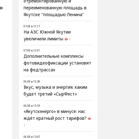
отремонтированную и
о
переименованную площадь в
Якутске "площадью Ленина"
07.08 в 12:17
На АЗС Южной Якутии
увеличили лимиты
1
у
07.08 в 12:01
Дополнительные комплексы
фотовидеофиксации установят
на федтрассах
06.08 в 15:39
Вкус, музыка и энергия: каким
будет третий «СырФест»
06.08 в 15:18
«Якутскэнерго» в минусе: нас
ждёт кратный рост тарифов?
1
06.08 в 13:47