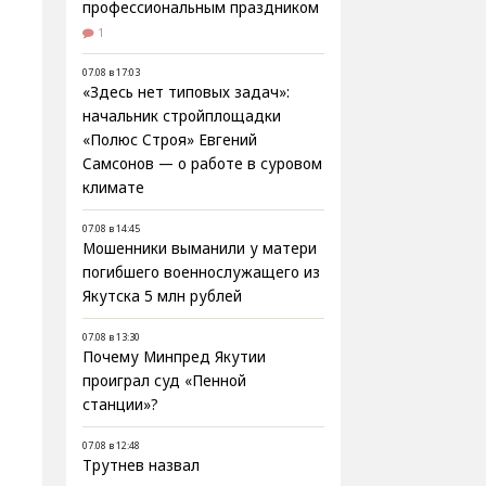
профессиональным праздником
1
07.08 в 17:03
«Здесь нет типовых задач»:
начальник стройплощадки
«Полюс Строя» Евгений
Самсонов — о работе в суровом
климате
07.08 в 14:45
Мошенники выманили у матери
погибшего военнослужащего из
Якутска 5 млн рублей
07.08 в 13:30
Почему Минпред Якутии
проиграл суд «Пенной
станции»?
07.08 в 12:48
Трутнев назвал