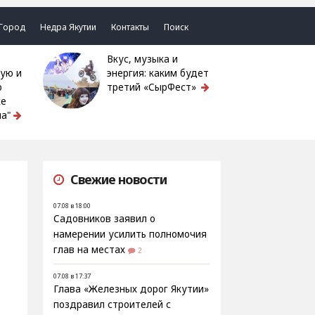
Город
Недра Якутии
Контакты
Поиск
Вкус, музыка и
ую и
энергия: каким будет
ю
третий «СырФест»
ке
а"
Свежие новости
07.08 в 18:00
Садовников заявил о
намерении усилить полномочия
глав на местах
2
07.08 в 17:37
Глава «Железных дорог Якутии»
поздравил строителей с