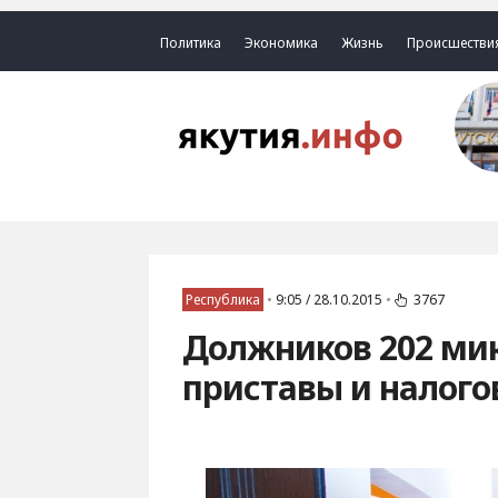
Политика
Экономика
Жизнь
Происшестви
Республика
•
9:05 / 28.10.2015
•
3767
Должников 202 ми
приставы и налого