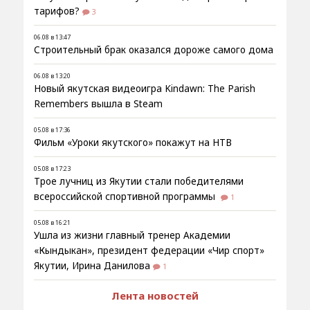
тарифов?
3
06.08 в 13:47
Строительный брак оказался дороже самого дома
06.08 в 13:20
Новый якутская видеоигра Kindawn: The Parish
Remembers вышла в Steam
05.08 в 17:36
Фильм «Уроки якутского» покажут на НТВ
05.08 в 17:23
Трое лучниц из Якутии стали победителями
всероссийской спортивной программы
1
05.08 в 16:21
Ушла из жизни главный тренер Академии
«Кындыкан», президент федерации «Чир спорт»
Якутии, Ирина Данилова
1
Лента новостей