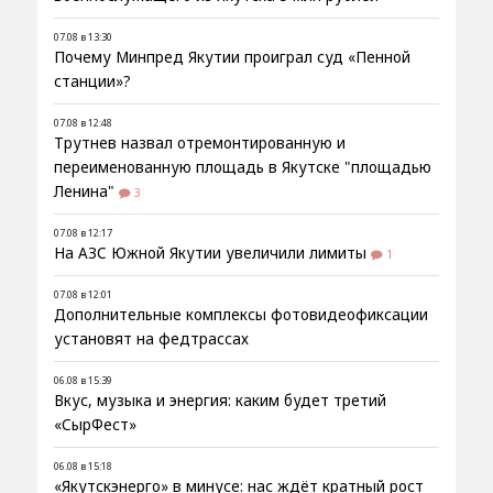
07.08 в 13:30
Почему Минпред Якутии проиграл суд «Пенной
станции»?
07.08 в 12:48
Трутнев назвал отремонтированную и
переименованную площадь в Якутске "площадью
Ленина"
3
07.08 в 12:17
На АЗС Южной Якутии увеличили лимиты
1
07.08 в 12:01
Дополнительные комплексы фотовидеофиксации
установят на федтрассах
06.08 в 15:39
Вкус, музыка и энергия: каким будет третий
«СырФест»
06.08 в 15:18
«Якутскэнерго» в минусе: нас ждёт кратный рост