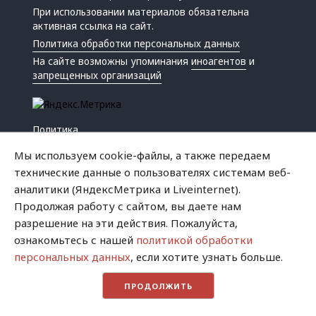
При использовании материалов обязательна
активная ссылка на сайт.
Политика обработки персональных данных
На сайте возможны упоминания
иноагентов
и
запрещенных организаций
Политика
Экономика
Мы используем cookie-файлы, а также передаем
Жизнь
технические данные о пользователях системам веб-
Происшествия
аналитики (ЯндексМетрика и Liveinternet).
Культура
Продолжая работу с сайтом, вы даете нам
Республика
разрешение на эти действия. Пожалуйста,
Криминал
ознакомьтесь с нашей
политикой обработки
Успех
персональных данных
, если хотите узнать больше.
Хватит это терпеть
ПРОДОЛЖИТЬ
Город