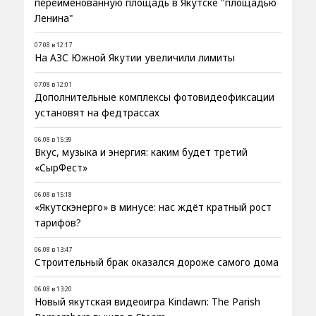
переименованную площадь в Якутске "площадью
Ленина"
07.08 в 12:17
На АЗС Южной Якутии увеличили лимиты
07.08 в 12:01
Дополнительные комплексы фотовидеофиксации
установят на федтрассах
06.08 в 15:39
Вкус, музыка и энергия: каким будет третий
«СырФест»
06.08 в 15:18
«Якутскэнерго» в минусе: нас ждёт кратный рост
тарифов?
06.08 в 13:47
Строительный брак оказался дороже самого дома
06.08 в 13:20
Новый якутская видеоигра Kindawn: The Parish