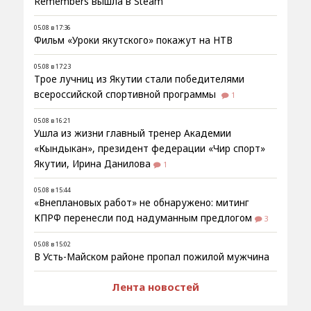
Remembers вышла в Steam
05.08 в 17:36
Фильм «Уроки якутского» покажут на НТВ
05.08 в 17:23
Трое лучниц из Якутии стали победителями
всероссийской спортивной программы
1
05.08 в 16:21
Ушла из жизни главный тренер Академии
«Кындыкан», президент федерации «Чир спорт»
Якутии, Ирина Данилова
1
05.08 в 15:44
«Внеплановых работ» не обнаружено: митинг
КПРФ перенесли под надуманным предлогом
3
05.08 в 15:02
В Усть-Майском районе пропал пожилой мужчина
Лента новостей