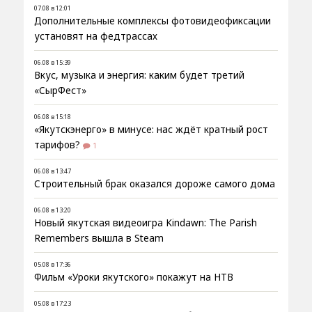
07.08 в 12:01
Дополнительные комплексы фотовидеофиксации
установят на федтрассах
06.08 в 15:39
Вкус, музыка и энергия: каким будет третий
«СырФест»
06.08 в 15:18
«Якутскэнерго» в минусе: нас ждёт кратный рост
тарифов?
1
06.08 в 13:47
Строительный брак оказался дороже самого дома
06.08 в 13:20
Новый якутская видеоигра Kindawn: The Parish
Remembers вышла в Steam
05.08 в 17:36
Фильм «Уроки якутского» покажут на НТВ
05.08 в 17:23