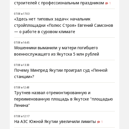
строителей с профессиональным праздником
1
07.08 в 17:03
«Здесь нет типовых задач»: начальник
стройплощадки «Полюс Строя» Евгений Самсонов
— о работе в суровом климате
07.08 в 14:45
Мошенники выманили у матери погибшего
военнослужащего из Якутска 5 млн рублей
07.08 в 13:30
Почему Минпред Якутии проиграл суд «Пенной
станции»?
07.08 в 12:48
Трутнев назвал отремонтированную и
переименованную площадь в Якутске "площадью
Ленина"
07.08 в 12:17
На АЗС Южной Якутии увеличили лимиты
1