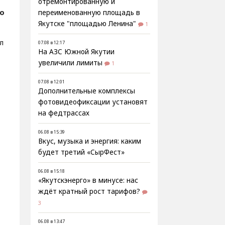
отремонтированную и
о
переименованную площадь в
Якутске "площадью Ленина"
1
л
07.08 в 12:17
На АЗС Южной Якутии
увеличили лимиты
1
07.08 в 12:01
Дополнительные комплексы
фотовидеофиксации установят
на федтрассах
06.08 в 15:39
Вкус, музыка и энергия: каким
будет третий «СырФест»
06.08 в 15:18
«Якутскэнерго» в минусе: нас
ждёт кратный рост тарифов?
3
06.08 в 13:47