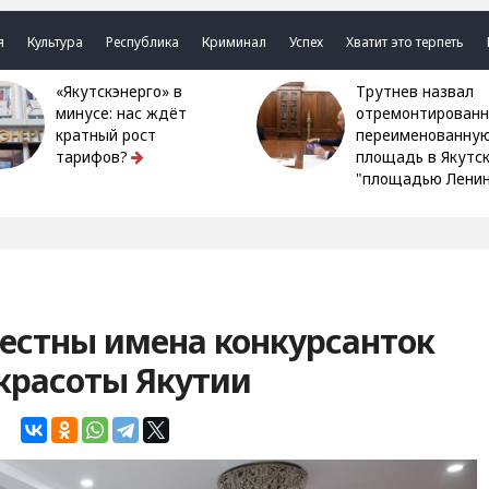
я
Культура
Республика
Криминал
Успех
Хватит это терпеть
«Якутскэнерго» в
Трутнев назвал
минусе: нас ждёт
отремонтированн
кратный рост
переименованну
тарифов?
площадь в Якутс
"площадью Ленин
вестны имена конкурсанток
 красоты Якутии