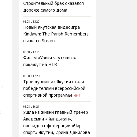
Строительный брак оказался
дороже самого дома
06.08 в 13:20
Новый якутская видеоигра
Kindawn: The Parish Remembers
вышла в Steam
05.08 в 17:36
Фильм «Уроки якутского»
покажут на НТВ
05.08 в 17:23
Трое лучниц из Якутии стали
т,
победителями всероссийской
спортивной программы
1
05.08 в 16:21
с
Ушла из жизни главный тренер
Академии «Кындыкан»,
президент федерации «Чир
спорт» Якутии, Ирина Данилова