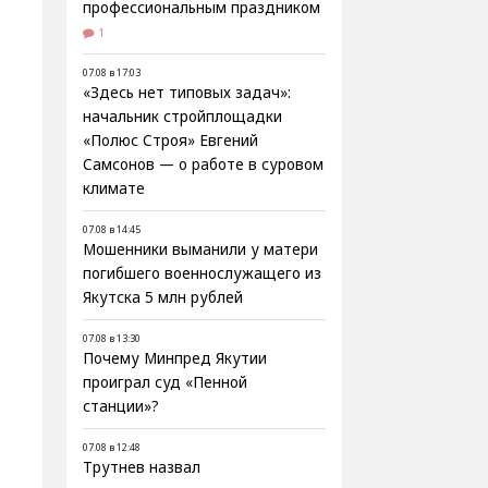
профессиональным праздником
1
07.08 в 17:03
«Здесь нет типовых задач»:
начальник стройплощадки
«Полюс Строя» Евгений
Самсонов — о работе в суровом
климате
07.08 в 14:45
Мошенники выманили у матери
погибшего военнослужащего из
Якутска 5 млн рублей
07.08 в 13:30
Почему Минпред Якутии
проиграл суд «Пенной
станции»?
07.08 в 12:48
Трутнев назвал