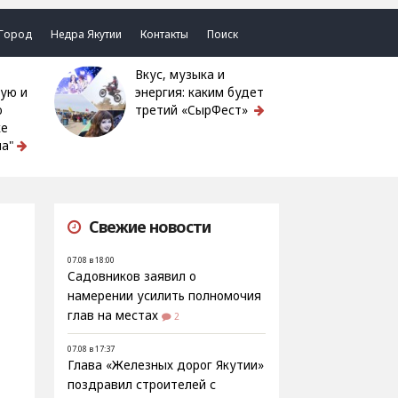
Город
Недра Якутии
Контакты
Поиск
Вкус, музыка и
ую и
энергия: каким будет
ю
третий «СырФест»
ке
а"
Свежие новости
07.08 в 18:00
Садовников заявил о
намерении усилить полномочия
глав на местах
2
07.08 в 17:37
Глава «Железных дорог Якутии»
поздравил строителей с