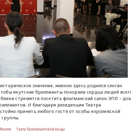
 историческое значение, именно здесь родился слоган
чтобы якутские бриллианты покорили сердца людей всег
ублики стремятся посетить флагманский салон ЭПЛ – до
риллиантов. И благодаря резиденции Театра
тойно принять любого гостя от особы королевской
 группы.
Якутия
Театр бриллиантовой моды