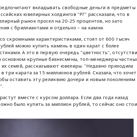
редпочитают вкладывать свободные деньги в предметы
ссийских ювелирных холдингов "РГ" рассказали, что в
лирный рынок просел на 20-25 процентов, но зато
ния с бриллиантами и отдельно – на камни.
со скромными характеристиками, стоят от 600 тысяч
 рублей можно купить камень в один карат с более
тиками. А это в первую очередь "цветность", отсутств
 в основном крупные бизнесмены, топ-менеджеры частны
 их семей, рассказывают ювелиры. "Недавно приходила
в три карата за 15 миллионов рублей. Сказала, что хочет
обы оставить эту реликвию дочери и новым поколениям
".
растут вместе с курсом доллара. Если два года назад
ожно было купить за миллион рублей, то сейчас оно сто