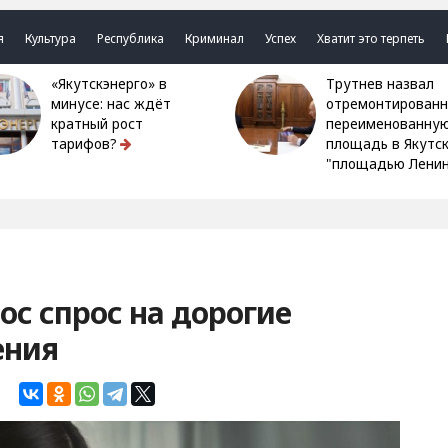
я
Культура
Республика
Криминал
Успех
Хватит это терпеть
«Якутскэнерго» в
Трутнев назвал
минусе: нас ждёт
отремонтированн
кратный рост
переименованну
тарифов?
площадь в Якутс
"площадью Ленин
ос спрос на дорогие
ения