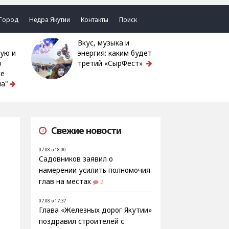
Город
Недра Якутии
Контакты
Поиск
Вкус, музыка и
ую и
энергия: каким будет
ю
третий «СырФест»
ке
а"
Свежие новости
07.08 в 18:00
Садовников заявил о
намерении усилить полномочия
глав на местах
2
07.08 в 17:37
Глава «Железных дорог Якутии»
поздравил строителей с