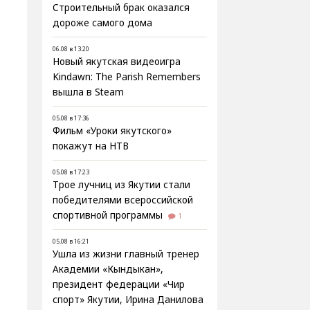
Строительный брак оказался
дороже самого дома
06.08 в 13:20
Новый якутская видеоигра
Kindawn: The Parish Remembers
вышла в Steam
05.08 в 17:36
Фильм «Уроки якутского»
покажут на НТВ
05.08 в 17:23
Трое лучниц из Якутии стали
победителями всероссийской
спортивной программы
1
05.08 в 16:21
Ушла из жизни главный тренер
Академии «Кындыкан»,
президент федерации «Чир
спорт» Якутии, Ирина Данилова