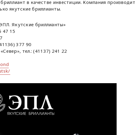
 бриллиант в качестве инвестиции. Компания производи
ько якутские бриллианты.
ЭПЛ. Якутские бриллианты»
6 47 15
57
(41136) 377 90
 «Север», тел.: (41137) 241 22
mond
utsk/