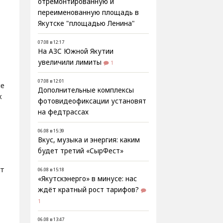
отремонтированную и
переименованную площадь в
Якутске "площадью Ленина"
07.08 в 12:17
На АЗС Южной Якутии
увеличили лимиты
1
07.08 в 12:01
ие
Дополнительные комплексы
х
фотовидеофиксации установят
на федтрассах
06.08 в 15:39
Вкус, музыка и энергия: каким
будет третий «СырФест»
ит
06.08 в 15:18
«Якутскэнерго» в минусе: нас
ждёт кратный рост тарифов?
1
06.08 в 13:47