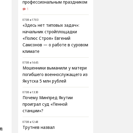
профессиональным праздником
1
07.08 в 17:03
«Здесь нет типовых задач»:
начальник стройплощадки
«Полюс Строя» Евгений
Самсонов — о работе в суровом
климате
07.08 в 14:45
Мошенники выманили у матери
погибшего военнослужащего из
Якутска 5 млн рублей
07.08 в 13:30
Почему Минпред Якутии
проиграл суд «Пенной
станции»?
07.08 в 12:48
Трутнев назвал
ПЛ