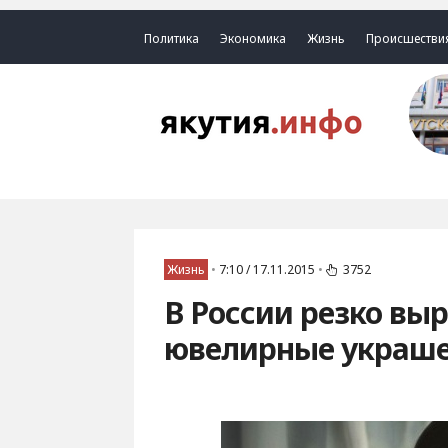
Политика
Экономика
Жизнь
Происшестви
Жизнь
•
7:10 / 17.11.2015
•
3752
В России резко выр
ювелирные украш