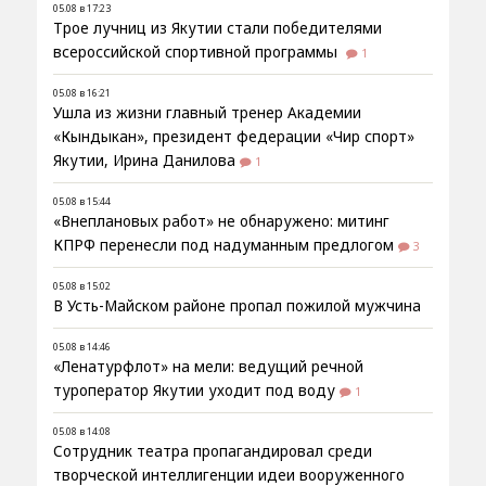
05.08 в 17:23
Трое лучниц из Якутии стали победителями
всероссийской спортивной программы
1
05.08 в 16:21
Ушла из жизни главный тренер Академии
«Кындыкан», президент федерации «Чир спорт»
Якутии, Ирина Данилова
1
05.08 в 15:44
«Внеплановых работ» не обнаружено: митинг
КПРФ перенесли под надуманным предлогом
3
05.08 в 15:02
В Усть-Майском районе пропал пожилой мужчина
05.08 в 14:46
«Ленатурфлот» на мели: ведущий речной
туроператор Якутии уходит под воду
1
05.08 в 14:08
Сотрудник театра пропагандировал среди
творческой интеллигенции идеи вооруженного