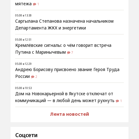
мятежа
1
05.08 в 13:30
Саргылана Степанова назначена начальником
Департамента ЖКХ и энергетики
05.08 в 12:51
Кремлёвские сигналы: о чём говорит встреча
Путина с Маринычевым
7
05.08 в 12:29
Андрею Борисову присвоено звание Героя Труда
России
2
05.08 в 10:53
Дом на Новокарьерной в Якутске отключат от
коммуникаций — в любой день может рухнуть
1
Лента новостей
Соцсети