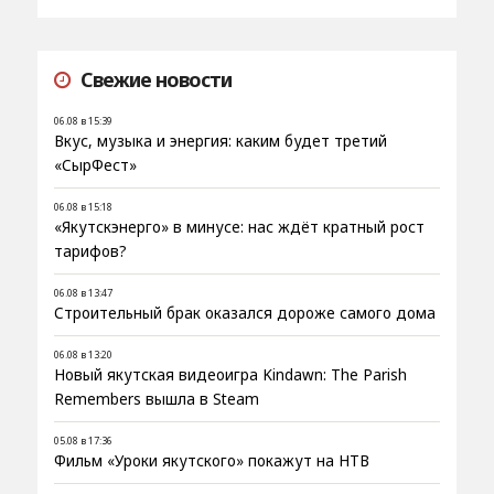
Свежие новости
06.08 в 15:39
Вкус, музыка и энергия: каким будет третий
«СырФест»
06.08 в 15:18
«Якутскэнерго» в минусе: нас ждёт кратный рост
тарифов?
06.08 в 13:47
Строительный брак оказался дороже самого дома
06.08 в 13:20
Новый якутская видеоигра Kindawn: The Parish
Remembers вышла в Steam
05.08 в 17:36
Фильм «Уроки якутского» покажут на НТВ