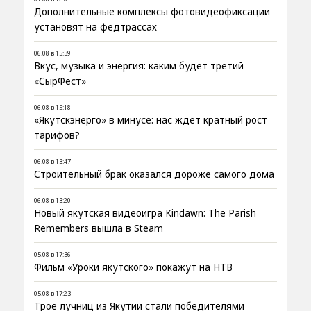
Дополнительные комплексы фотовидеофиксации
установят на федтрассах
06.08 в 15:39
Вкус, музыка и энергия: каким будет третий
«СырФест»
06.08 в 15:18
«Якутскэнерго» в минусе: нас ждёт кратный рост
тарифов?
06.08 в 13:47
Строительный брак оказался дороже самого дома
06.08 в 13:20
Новый якутская видеоигра Kindawn: The Parish
Remembers вышла в Steam
05.08 в 17:36
Фильм «Уроки якутского» покажут на НТВ
05.08 в 17:23
Трое лучниц из Якутии стали победителями