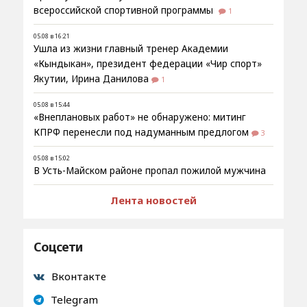
всероссийской спортивной программы
1
05.08 в 16:21
Ушла из жизни главный тренер Академии
«Кындыкан», президент федерации «Чир спорт»
Якутии, Ирина Данилова
1
05.08 в 15:44
«Внеплановых работ» не обнаружено: митинг
КПРФ перенесли под надуманным предлогом
3
05.08 в 15:02
В Усть-Майском районе пропал пожилой мужчина
Лента новостей
Соцсети
Вконтакте
Telegram