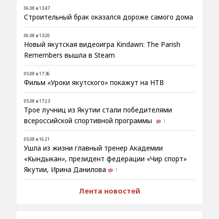
06.08 в 13:47
Строительный брак оказался дороже самого дома
06.08 в 13:20
Новый якутская видеоигра Kindawn: The Parish
Remembers вышла в Steam
05.08 в 17:36
Фильм «Уроки якутского» покажут на НТВ
05.08 в 17:23
Трое лучниц из Якутии стали победителями
всероссийской спортивной программы
1
05.08 в 16:21
Ушла из жизни главный тренер Академии
«Кындыкан», президент федерации «Чир спорт»
Якутии, Ирина Данилова
1
Лента новостей