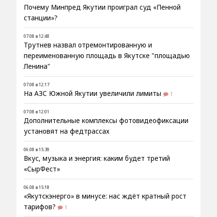
Почему Минпред Якутии проиграл суд «Пенной
станции»?
07.08 в 12:48
Трутнев назвал отремонтированную и
переименованную площадь в Якутске "площадью
Ленина"
07.08 в 12:17
На АЗС Южной Якутии увеличили лимиты
1
07.08 в 12:01
Дополнительные комплексы фотовидеофиксации
установят на федтрассах
06.08 в 15:39
Вкус, музыка и энергия: каким будет третий
«СырФест»
06.08 в 15:18
«Якутскэнерго» в минусе: нас ждёт кратный рост
тарифов?
1