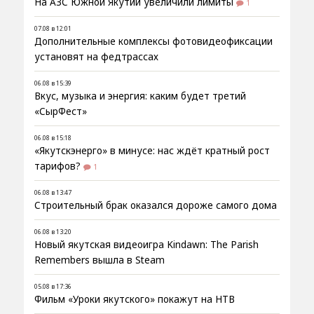
На АЗС Южной Якутии увеличили лимиты
1
07.08 в 12:01
Дополнительные комплексы фотовидеофиксации
установят на федтрассах
06.08 в 15:39
Вкус, музыка и энергия: каким будет третий
«СырФест»
06.08 в 15:18
«Якутскэнерго» в минусе: нас ждёт кратный рост
тарифов?
1
06.08 в 13:47
Строительный брак оказался дороже самого дома
06.08 в 13:20
Новый якутская видеоигра Kindawn: The Parish
Remembers вышла в Steam
05.08 в 17:36
Фильм «Уроки якутского» покажут на НТВ