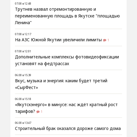
07.08 в 12:48
Трутнев назвал отремонтированную и
переименованную площадь в Якутске "площадью
Ленина"
07.08 в 12:17
На АЗС Южной Якутии увеличили лимиты
1
07.08 в 12:01
Дополнительные комплексы фотовидеофиксации
установят на федтрассах
06.08 в 15:39
Вкус, музыка и энергия: каким будет третий
«СырФест»
06.08 в 15:18
«Якутскэнерго» в минусе: нас ждёт кратный рост
тарифов?
1
06.08 в 13:47
Строительный брак оказался дороже самого дома