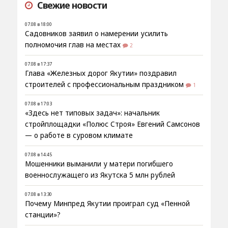
Свежие новости
07.08 в 18:00
Садовников заявил о намерении усилить
полномочия глав на местах
2
07.08 в 17:37
Глава «Железных дорог Якутии» поздравил
строителей с профессиональным праздником
1
07.08 в 17:03
«Здесь нет типовых задач»: начальник
стройплощадки «Полюс Строя» Евгений Самсонов
— о работе в суровом климате
07.08 в 14:45
Мошенники выманили у матери погибшего
военнослужащего из Якутска 5 млн рублей
07.08 в 13:30
Почему Минпред Якутии проиграл суд «Пенной
станции»?