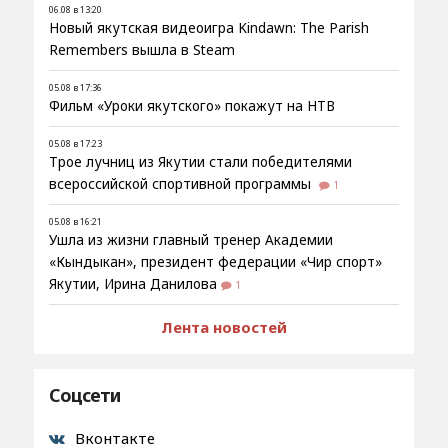
06.08 в 13:20
Новый якутская видеоигра Kindawn: The Parish
Remembers вышла в Steam
05.08 в 17:36
Фильм «Уроки якутского» покажут на НТВ
05.08 в 17:23
Трое лучниц из Якутии стали победителями
всероссийской спортивной программы
1
05.08 в 16:21
Ушла из жизни главный тренер Академии
«Кындыкан», президент федерации «Чир спорт»
Якутии, Ирина Данилова
1
Лента новостей
Соцсети
Вконтакте