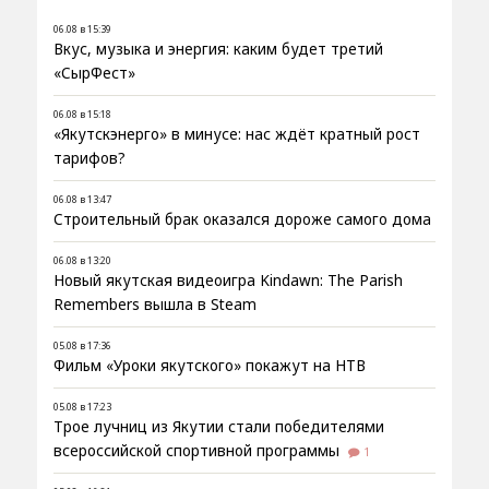
06.08 в 15:39
Вкус, музыка и энергия: каким будет третий
«СырФест»
06.08 в 15:18
«Якутскэнерго» в минусе: нас ждёт кратный рост
тарифов?
06.08 в 13:47
Строительный брак оказался дороже самого дома
06.08 в 13:20
Новый якутская видеоигра Kindawn: The Parish
Remembers вышла в Steam
05.08 в 17:36
Фильм «Уроки якутского» покажут на НТВ
05.08 в 17:23
Трое лучниц из Якутии стали победителями
всероссийской спортивной программы
1