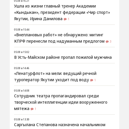
05.08 в 16:21
Ушла из жизни главный тренер Академии
«Кындыкан», президент федерации «Чир спорт»
Якутии, Ирина Данилова
1
05.08 в 15:44
«Внеплановых работ» не обнаружено: митинг
КПРФ перенесли под надуманным предлогом
3
05.08 в 15:02
В Усть-Майском районе пропал пожилой мужчина
05.08 в 14:46
«Ленатурфлот» на мели: ведущий речной
туроператор Якутии уходит под воду
1
05.08 в 14:08
Сотрудник театра пропагандировал среди
творческой интеллигенции идеи вооруженного
мятежа
1
05.08 в 13:30
Саргылана Степанова назначена начальником