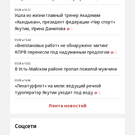
05.08 в 16:21
Ушла из жизни главный тренер Академии
«Кындыкан», президент федерации «Чир спорт»
Якутии, Ирина Данилова
1
05.08 в 15:44
«Внеплановых работ» не обнаружено: митинг
КПРФ перенесли под надуманным предлогом
3
05.08 в 15:02
В Усть-Майском районе пропал пожилой мужчина
05.08 в 14:46
«Ленатурфлот» на мели: ведущий речной
туроператор Якутии уходит под воду
2
Лента новостей
Соцсети