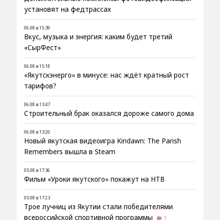
установят на федтрассах
06.08 в 15:39
Вкус, музыка и энергия: каким будет третий
«СырФест»
06.08 в 15:18
«Якутскэнерго» в минусе: нас ждёт кратный рост
тарифов?
06.08 в 13:47
Строительный брак оказался дороже самого дома
06.08 в 13:20
Новый якутская видеоигра Kindawn: The Parish
Remembers вышла в Steam
05.08 в 17:36
Фильм «Уроки якутского» покажут на НТВ
05.08 в 17:23
Трое лучниц из Якутии стали победителями
всероссийской спортивной программы
1