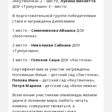
«Якутяночка» 2 - место,
Лукина Виолетта
ДОУ «Туллукчаан» 3 - место.
В подготовительной группе победителями
стали и награждены дипломами:
1 место -
Семенникова Айыына
ДОУ
«Золотинка»;
2 место -
Николаева Сайаана
ДОУ
«Туллукчаан»;
3 место -
Голоков Саша
ДОУ «Ласточка».
Сертификатами за участие награждены
Ноговицын Миша – детский сад «Ласточка»,
Попова Инна
– детский сад «Якутяночка»,
Петря Марина
- детский сад «Белоснежка».
Всем юным участникам олимпиады желаем
удачи в познании мира, любить читать
книжки, совершенствоваться, а
руководителям выражаем слова