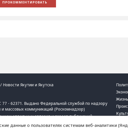
/ Новости Якутии и Якутска
Полит
Эконо
Жизн
 77 - 62371. Выдано Федеральной службой по надзору
Проис
й и массовых коммуникаций (Роскомнадзор)
Культ
ением отдельных авторов и героев публикаций.
Респу
 активная ссылка на сайт.
ские данные о пользователях системам веб-аналитики (Янде
Крим