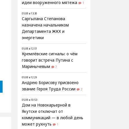
идеи вооруженного мятежа
1
05.08 в 13:30
Саргылана Степанова
назначена начальником
Департамента ЖКХ и
энергетики
05.08 в 12:51
Кремлёвские сигналы: о чём
говорит встреча Путина с
Маринычевым
7
05.08 в 12:29
Андрею Борисову присвоено
звание Героя Труда России
2
05.08 в 10:53
Дом на Новокарьерной в
Якутске отключат от
коммуникаций — в любой день
может рухнуть
1