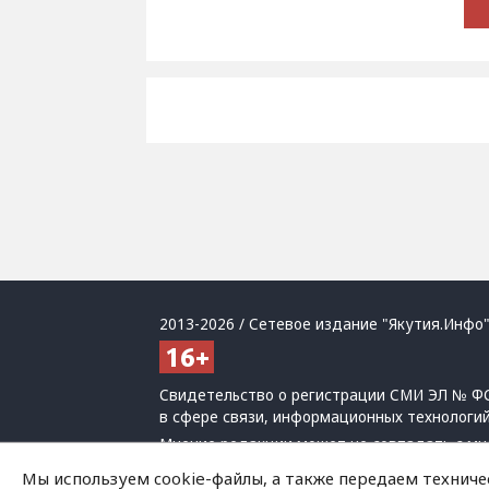
2013-2026 / Сетевое издание "Якутия.Инфо"
Свидетельство о регистрации СМИ ЭЛ № ФС
в сфере связи, информационных технологи
Мнение редакции может не совпадать с мн
При использовании материалов обязательна
Мы используем cookie-файлы, а также передаем техниче