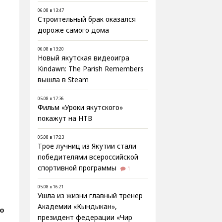
06.08 в 13:47
Строительный брак оказался
дороже самого дома
06.08 в 13:20
Новый якутская видеоигра
Kindawn: The Parish Remembers
вышла в Steam
05.08 в 17:36
Фильм «Уроки якутского»
покажут на НТВ
05.08 в 17:23
Трое лучниц из Якутии стали
победителями всероссийской
спортивной программы
1
05.08 в 16:21
Ушла из жизни главный тренер
Академии «Кындыкан»,
о
президент федерации «Чир