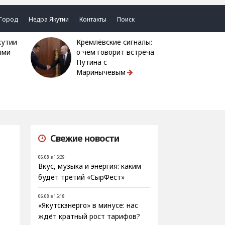
Город
Недра Якутии
Контакты
Поиск
Кремлёвские сигналы:
ями
о чём говорит встреча
Путина с
Маринычевым
Свежие новости
06.08 в 15:39
Вкус, музыка и энергия: каким
будет третий «СырФест»
06.08 в 15:18
«Якутскэнерго» в минусе: нас
ждёт кратный рост тарифов?