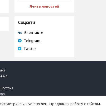
Лента новостей
Соцсети
Вконтакте
Telegram
Twitter
ика
мика
ь
шествия
ура
блика
ксМетрика и Liveinternet). Продолжая работу с сайтом,
инал