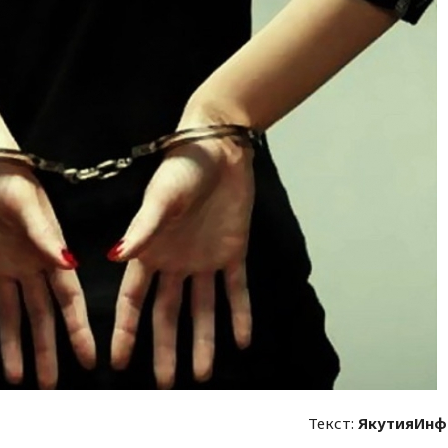
Текст:
ЯкутияИнф