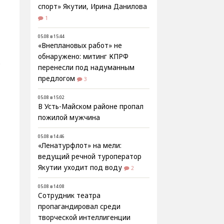
спорт» Якутии, Ирина Данилова
1
05.08 в 15:44
«Внеплановых работ» не
обнаружено: митинг КПРФ
.
перенесли под надуманным
предлогом
3
05.08 в 15:02
В Усть-Майском районе пропал
пожилой мужчина
05.08 в 14:46
«Ленатурфлот» на мели:
ведущий речной туроператор
Якутии уходит под воду
2
05.08 в 14:08
Сотрудник театра
пропагандировал среди
творческой интеллигенции