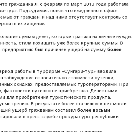
 что гражданка Л. с февраля по март 2013 года работала
и-тур». Подсудимая, поняв что ежедневно в офисе
емые от граждан, и над ними отсутствует контроль со
ершить их хищение.
большие суммы денег, которые тратила на личные нужды
нность, стала похищать уже более крупные суммы. В
й, предприятию был причинен ущерб на сумму
более
ериод работы в турфирме «Сунгари-тур» вводила
в заблуждение относительно стоимости путевки,
ных скидках, предоставляемых туроператорами. При
и, фактически путевки не приобретала. Денежными
и для приобретения туристического продукта,
смотрению. В результате более ста человек не смогли
общий ущерб гражданам составил
более восьми
нтировали в пресс-службе прокуратуры республики.
уществляя трудовую деятельность у другого