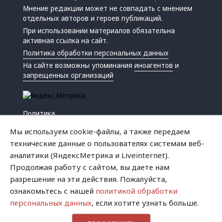
Мнение редакции может не совпадать с мнением
отдельных авторов и героев публикаций.
При использовании материалов обязательна
активная ссылка на сайт.
Политика обработки персональных данных
На сайте возможны упоминания
иноагентов
и
запрещенных организаций
Политика
Экономика
Мы используем cookie-файлы, а также передаем
Жизнь
технические данные о пользователях системам веб-
Происшествия
аналитики (ЯндексМетрика и Liveinternet).
Культура
Продолжая работу с сайтом, вы даете нам
Республика
разрешение на эти действия. Пожалуйста,
Криминал
ознакомьтесь с нашей
политикой обработки
Успех
персональных данных
, если хотите узнать больше.
Хватит это терпеть