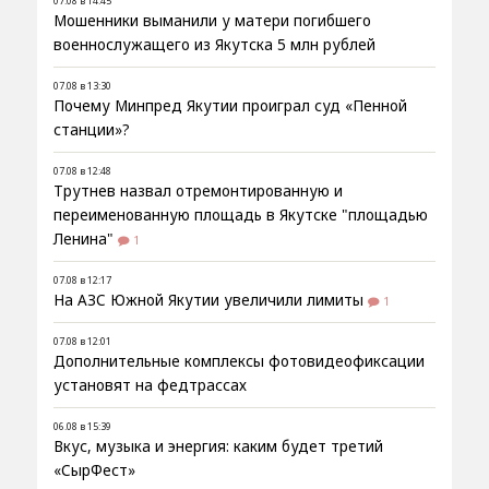
07.08 в 14:45
Мошенники выманили у матери погибшего
военнослужащего из Якутска 5 млн рублей
07.08 в 13:30
Почему Минпред Якутии проиграл суд «Пенной
станции»?
07.08 в 12:48
Трутнев назвал отремонтированную и
переименованную площадь в Якутске "площадью
Ленина"
1
07.08 в 12:17
На АЗС Южной Якутии увеличили лимиты
1
07.08 в 12:01
Дополнительные комплексы фотовидеофиксации
установят на федтрассах
06.08 в 15:39
Вкус, музыка и энергия: каким будет третий
«СырФест»