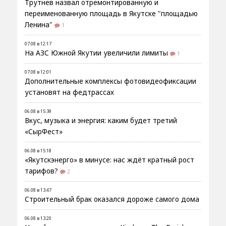
Трутнев назвал отремонтированную и
переименованную площадь в Якутске "площадью
Ленина"
1
07.08 в 12:17
На АЗС Южной Якутии увеличили лимиты
1
07.08 в 12:01
Дополнительные комплексы фотовидеофиксации
установят на федтрассах
06.08 в 15:39
Вкус, музыка и энергия: каким будет третий
«СырФест»
06.08 в 15:18
«Якутскэнерго» в минусе: нас ждёт кратный рост
тарифов?
2
06.08 в 13:47
Строительный брак оказался дороже самого дома
06.08 в 13:20