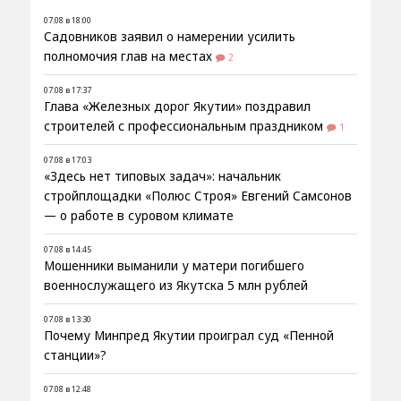
07.08 в 18:00
Садовников заявил о намерении усилить
полномочия глав на местах
2
07.08 в 17:37
Глава «Железных дорог Якутии» поздравил
строителей с профессиональным праздником
1
07.08 в 17:03
«Здесь нет типовых задач»: начальник
стройплощадки «Полюс Строя» Евгений Самсонов
— о работе в суровом климате
07.08 в 14:45
Мошенники выманили у матери погибшего
военнослужащего из Якутска 5 млн рублей
07.08 в 13:30
Почему Минпред Якутии проиграл суд «Пенной
станции»?
07.08 в 12:48