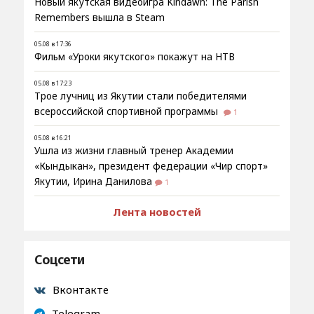
Новый якутская видеоигра Kindawn: The Parish
Remembers вышла в Steam
05.08 в 17:36
Фильм «Уроки якутского» покажут на НТВ
05.08 в 17:23
Трое лучниц из Якутии стали победителями
всероссийской спортивной программы
1
05.08 в 16:21
Ушла из жизни главный тренер Академии
«Кындыкан», президент федерации «Чир спорт»
Якутии, Ирина Данилова
1
Лента новостей
Соцсети
Вконтакте
Telegram