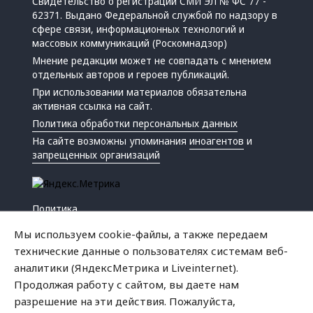
Свидетельство о регистрации СМИ ЭЛ № ФС 77 -
62371. Выдано Федеральной службой по надзору в
сфере связи, информационных технологий и
массовых коммуникаций (Роскомнадзор)
Мнение редакции может не совпадать с мнением
отдельных авторов и героев публикаций.
При использовании материалов обязательна
активная ссылка на сайт.
Политика обработки персональных данных
На сайте возможны упоминания
иноагентов
и
запрещенных организаций
Политика
Экономика
Мы используем cookie-файлы, а также передаем
Жизнь
технические данные о пользователях системам веб-
Происшествия
аналитики (ЯндексМетрика и Liveinternet).
Культура
Продолжая работу с сайтом, вы даете нам
Республика
разрешение на эти действия. Пожалуйста,