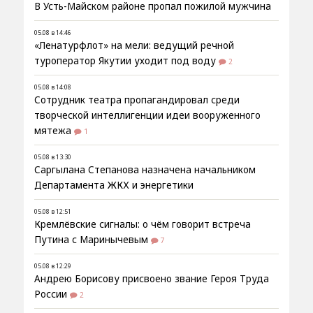
В Усть-Майском районе пропал пожилой мужчина
05.08 в 14:46
«Ленатурфлот» на мели: ведущий речной
туроператор Якутии уходит под воду
2
05.08 в 14:08
Сотрудник театра пропагандировал среди
творческой интеллигенции идеи вооруженного
мятежа
1
05.08 в 13:30
Саргылана Степанова назначена начальником
Департамента ЖКХ и энергетики
05.08 в 12:51
Кремлёвские сигналы: о чём говорит встреча
Путина с Маринычевым
7
05.08 в 12:29
Андрею Борисову присвоено звание Героя Труда
России
2