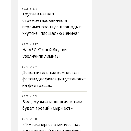
07.08 в 12:48
Трутнев назвал
отремонтированную и
переименованную площадь в
Якутске "площадью Ленина"
07.08 в 12:17
На АЗС Южной Якутии
увеличили лимиты
07.08 в 12:01
Дополнительные комплексы
фотовидеофиксации установят
на федтрассах
06.08 в 15:39
Вкус, музыка и энергия: каким
будет третий «СырФест»
06.08 в 15:18
«Якутскэнерго» в минусе: нас