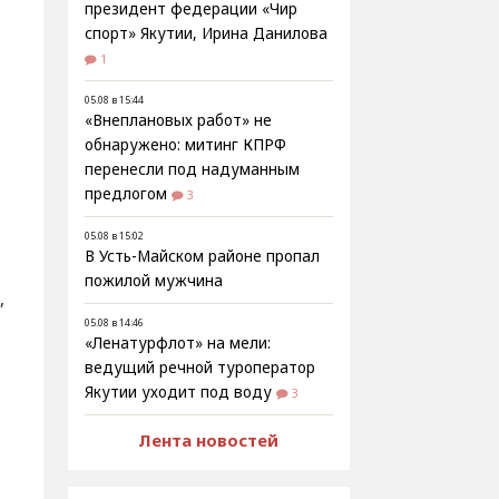
президент федерации «Чир
спорт» Якутии, Ирина Данилова
1
05.08 в 15:44
«Внеплановых работ» не
обнаружено: митинг КПРФ
перенесли под надуманным
предлогом
3
05.08 в 15:02
В Усть-Майском районе пропал
пожилой мужчина
,
05.08 в 14:46
«Ленатурфлот» на мели:
й
ведущий речной туроператор
Якутии уходит под воду
3
Лента новостей