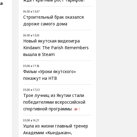
ждёт кратный рост тарифов?
ва
06.08 в 13:47
Строительный брак оказался
дороже самого дома
06.08 в 13:20
Новый якутская видеоигра
Kindawn: The Parish Remembers
вышла в Steam
05.08 в 17:36
Фильм «Уроки якутского»
покажут на НТВ
05.08 в 17:23
Трое лучниц из Якутии стали
победителями всероссийской
спортивной программы
1
05.08 в 16:21
Ушла из жизни главный тренер
Академии «Кындыкан»,