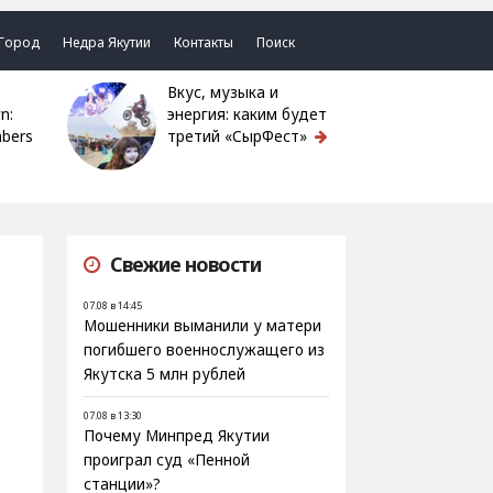
Город
Недра Якутии
Контакты
Поиск
Вкус, музыка и
n:
энергия: каким будет
bers
третий «СырФест»
Свежие новости
07.08 в 14:45
Мошенники выманили у матери
погибшего военнослужащего из
Якутска 5 млн рублей
07.08 в 13:30
Почему Минпред Якутии
проиграл суд «Пенной
станции»?