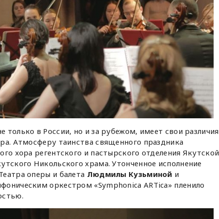
 только в России, но и за рубежом, имеет свои различия
ера. Атмосферу таинства священного праздника
ого хора регентского и пастырского отделения Якутско
кутского Никольского храма. Утонченное исполнение
Театра оперы и балета
Людмилы Кузьминой
и
фоническим оркестром «Symphonica ARTica» пленило
остью.