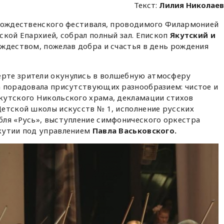
Текст:
Лилия Николае
I Рождественского фестиваля, проводимого Филармонией
ской Епархией, собрал полный зал. Епископ
Якутский и
ождеством, пожелав добра и счастья в день рождения
рте зрители окунулись в волшебную атмосферу
а порадовала присутствующих разнообразием: чистое и
кутского Никольского храма, декламации стихов
Детской школы искусств № 1, исполнение русских
бля «Русь», выступление симфонического оркестра
кутии под управлением
Павла Васьковского.