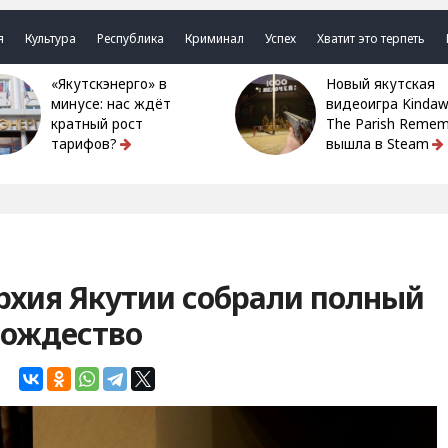
я
Культура
Республика
Криминал
Успех
Хватит это терпеть
«Якутскэнерго» в
Новый якутская
минусе: нас ждёт
видеоигра Kindaw
кратный рост
The Parish Remem
тарифов?
вышла в Steam
рхия Якутии собрали полный
 Рождество