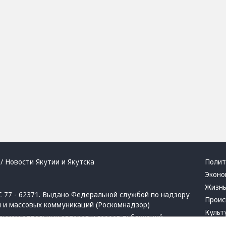
/ Новости Якутии и Якутска
Полит
Эконо
Жизн
 77 - 62371. Выдано Федеральной службой по надзору
Проис
й и массовых коммуникаций (Роскомнадзор)
Культ
ением отдельных авторов и героев публикаций.
Респу