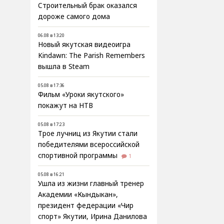
Строительный брак оказался
дороже самого дома
06.08 в 13:20
Новый якутская видеоигра
Kindawn: The Parish Remembers
вышла в Steam
05.08 в 17:36
Фильм «Уроки якутского»
покажут на НТВ
05.08 в 17:23
Трое лучниц из Якутии стали
победителями всероссийской
спортивной программы
1
05.08 в 16:21
Ушла из жизни главный тренер
Академии «Кындыкан»,
президент федерации «Чир
спорт» Якутии, Ирина Данилова