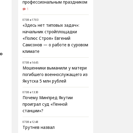
профессиональным праздником
1
07.08 в 17:03
«Здесь нет типовых задач»:
начальник стройплощадки
«Полюс Строя» Евгений
Самсонов — о работе в суровом
климате
о
07.08 в 14:45
Мошенники выманили у матери
погибшего военнослужащего из
Якутска 5 млн рублей
07.08 в 13:30
Почему Минпред Якутии
проиграл суд «Пенной
станции»?
07.08 в 12:48
Трутнев назвал