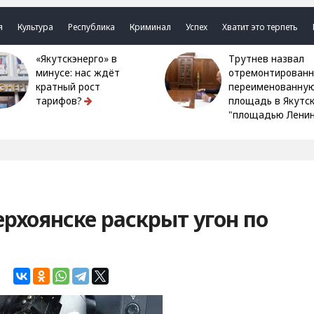
я
Культура
Республика
Криминал
Успех
Хватит это терпеть
«Якутскэнерго» в
Трутнев назвал
минусе: нас ждёт
отремонтированн
кратный рост
переименованну
тарифов?
площадь в Якутс
"площадью Ленин
рхоянске раскрыт угон по