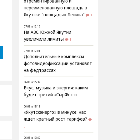
отремонтированную и
переименованную площадь в
Якутске "площадью Ленина"
1
07.08 в 12:17
На АЗС Южной Якутии
увеличили лимиты
1
07.08 в 12:01
Дополнительные комплексы
фотовидеофиксации установят
на федтрассах
06.08 в 15:39
Вкус, музыка и энергия: каким
будет третий «СырФест»
06.08 в 15:18
«Якутскэнерго» в минусе: нас
ждёт кратный рост тарифов?
3
06.08 в 13:47