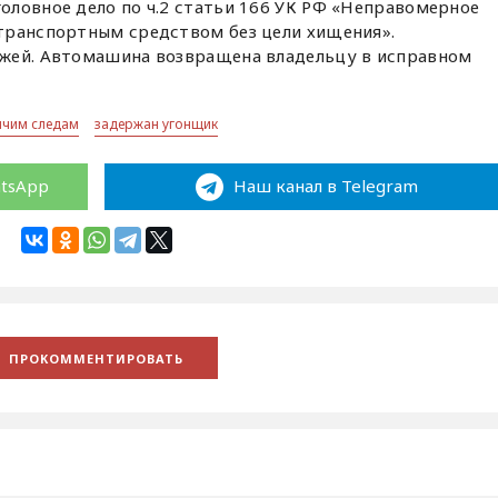
оловное дело по ч.2 статьи 166 УК РФ «Неправомерное
транспортным средством без цели хищения».
жей. Автомашина возвращена владельцу в исправном
ячим следам
задержан угонщик
atsApp
Наш канал в Telegram