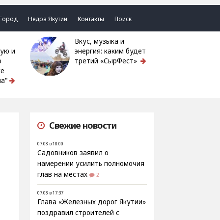
Город
Недра Якутии
Контакты
Поиск
Вкус, музыка и
ую и
энергия: каким будет
ю
третий «СырФест»
ке
а"
Свежие новости
07.08 в 18:00
Садовников заявил о
намерении усилить полномочия
глав на местах
2
07.08 в 17:37
Глава «Железных дорог Якутии»
поздравил строителей с