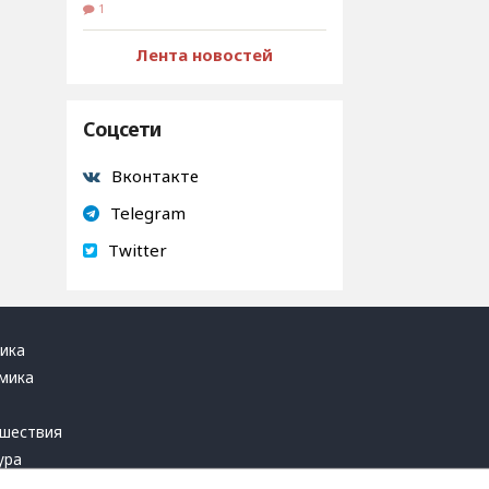
1
Лента новостей
Соцсети
Вконтакте
Telegram
Twitter
ика
мика
ь
шествия
ура
блика