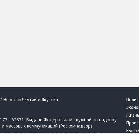
/ Новости Якутии и Якутска
Полит
Эконо
Жизн
 77 - 62371. Выдано Федеральной службой по надзору
Проис
й и массовых коммуникаций (Роскомнадзор)
Культ
ением отдельных авторов и героев публикаций.
Респу