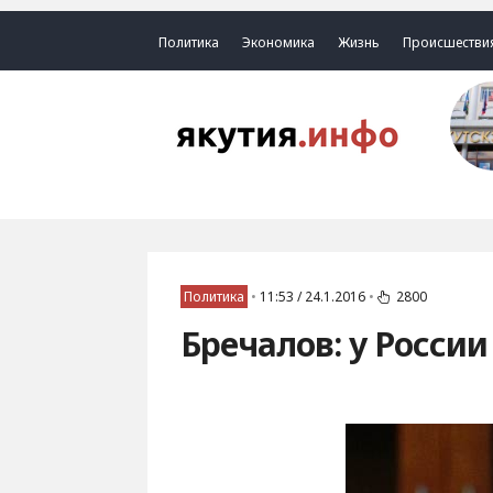
Политика
Экономика
Жизнь
Происшестви
Политика
•
11:53 / 24.1.2016
•
2800
Бречалов: у Росси