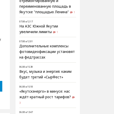
отремонтированную и
переименованную площадь в
Якутске "площадью Ленина"
1
07.08 в 12:17
На АЗС Южной Якутии
увеличили лимиты
1
т
07.08 в 12:01
Дополнительные комплексы
фотовидеофиксации установят
на федтрассах
06.08 в 15:39
Вкус, музыка и энергия: каким
будет третий «СырФест»
06.08 в 15:18
«Якутскэнерго» в минусе: нас
ждёт кратный рост тарифов?
3
06.08 в 13:47