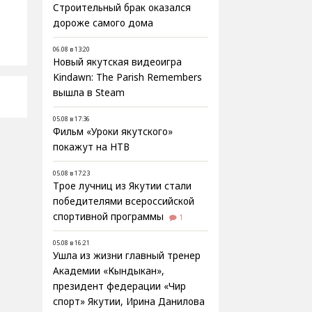
Строительный брак оказался
дороже самого дома
06.08 в 13:20
Новый якутская видеоигра
Kindawn: The Parish Remembers
вышла в Steam
05.08 в 17:36
Фильм «Уроки якутского»
покажут на НТВ
05.08 в 17:23
Трое лучниц из Якутии стали
победителями всероссийской
спортивной программы
1
05.08 в 16:21
Ушла из жизни главный тренер
Академии «Кындыкан»,
президент федерации «Чир
спорт» Якутии, Ирина Данилова