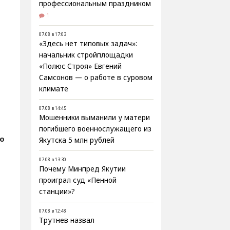
профессиональным праздником
1
07.08 в 17:03
«Здесь нет типовых задач»:
начальник стройплощадки
«Полюс Строя» Евгений
Самсонов — о работе в суровом
климате
07.08 в 14:45
Мошенники выманили у матери
погибшего военнослужащего из
о
Якутска 5 млн рублей
07.08 в 13:30
Почему Минпред Якутии
проиграл суд «Пенной
станции»?
07.08 в 12:48
Трутнев назвал