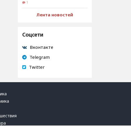
1
Лента новостей
Соцсети
Вконтакте
Telegram
Twitter
ика
мика
ь
шествия
ура
блика