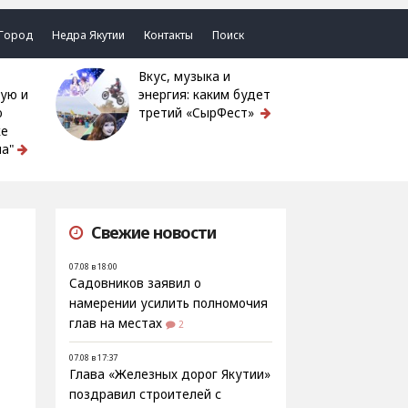
Город
Недра Якутии
Контакты
Поиск
Вкус, музыка и
ую и
энергия: каким будет
ю
третий «СырФест»
ке
а"
Свежие новости
07.08 в 18:00
Садовников заявил о
намерении усилить полномочия
глав на местах
2
07.08 в 17:37
Глава «Железных дорог Якутии»
поздравил строителей с