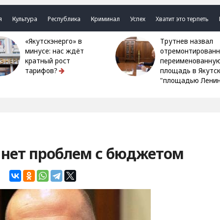
я
Культура
Республика
Криминал
Успех
Хватит это терпеть
«Якутскэнерго» в
Трутнев назвал
минусе: нас ждёт
отремонтированн
кратный рост
переименованну
тарифов?
площадь в Якутс
"площадью Ленин
и нет проблем с бюджетом