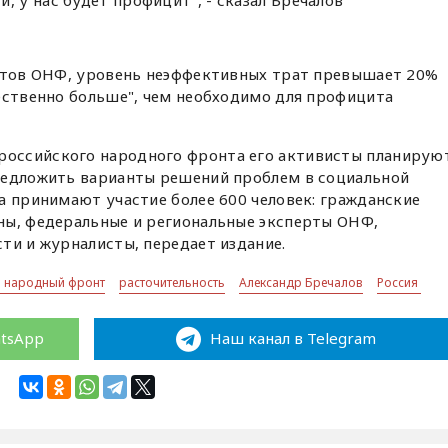
, у нас будет профицит", - сказал Бречалов
ертов ОНФ, уровень неэффективных трат превышает 20%
ественно больше", чем необходимо для профицита
оссийского народного фронта его активисты планирую
редложить варианты решений проблем в социальной
а принимают участие более 600 человек: гражданские
ны, федеральные и региональные эксперты ОНФ,
ти и журналисты, передает издание.
 народный фронт
расточительность
Александр Бречалов
Россия
atsApp
Наш канал в Telegram