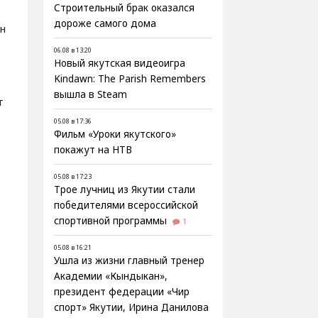
Строительный брак оказался
дороже самого дома
н
06.08 в 13:20
Новый якутская видеоигра
Kindawn: The Parish Remembers
вышла в Steam
т
05.08 в 17:36
Фильм «Уроки якутского»
покажут на НТВ
05.08 в 17:23
Трое лучниц из Якутии стали
победителями всероссийской
спортивной программы
1
05.08 в 16:21
Ушла из жизни главный тренер
Академии «Кындыкан»,
президент федерации «Чир
спорт» Якутии, Ирина Данилова