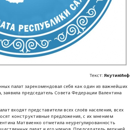
Текст:
ЯкутияИнф
ных палат зарекомендовал себя как один из важнейших
, заявила председатель Совета Федерации Валентина
алат входят представители всех слоёв населения, всех
носят конструктивные предложения, с их мнением
алентина Матвиенко отметила неурегулированность
щественных палат и его членов. Председатель верхней