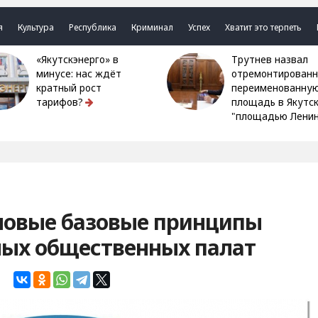
я
Культура
Республика
Криминал
Успех
Хватит это терпеть
«Якутскэнерго» в
Трутнев назвал
минусе: нас ждёт
отремонтированн
кратный рост
переименованну
тарифов?
площадь в Якутс
"площадью Ленин
новые базовые принципы
ных общественных палат