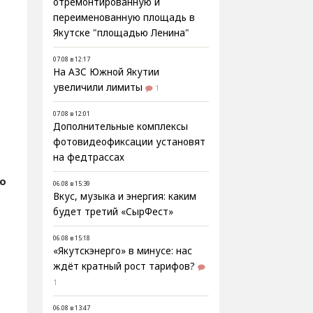
отремонтированную и
переименованную площадь в
Якутске "площадью Ленина"
07.08 в 12:17
На АЗС Южной Якутии
увеличили лимиты
1
07.08 в 12:01
Дополнительные комплексы
фотовидеофиксации установят
на федтрассах
о
06.08 в 15:39
Вкус, музыка и энергия: каким
будет третий «СырФест»
06.08 в 15:18
«Якутскэнерго» в минусе: нас
ждёт кратный рост тарифов?
1
06.08 в 13:47