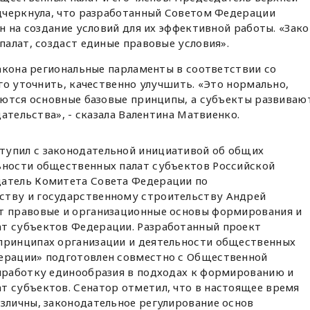
дчеркнула, что разработанный Советом Федерации
н на создание условий для их эффективной работы. «Зако
алат, создаст единые правовые условия».
акона региональные парламенты в соответствии со
го уточнить, качественно улучшить. «Это нормально,
аются основные базовые принципы, а субъекты развиваю
ательства», - сказала Валентина Матвиенко.
тупил с законодательной инициативой об общих
ьности общественных палат субъектов Российской
датель Комитета Совета Федерации по
ству и государственному строительству Андрей
т правовые и организационные основы формирования и
т субъектов Федерации. Разработанный проект
принципах организации и деятельности общественных
дерации» подготовлен совместно с Общественной
выработку единообразия в подходах к формированию и
т субъектов. Сенатор отметил, что в настоящее время
азличны, законодательное регулирование основ