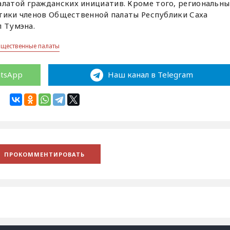
атой гражданских инициатив. Кроме того, региональны
этики членов Общественной палаты Республики Саха
л Тумэна.
бщественные палаты
atsApp
Наш канал в Telegram