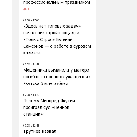
профессиональным праздником
1
07.08 в 17:03
«Здесь нет типовых задач»:
начальник стройплощадки
«Полюс Строя» Евгений
Самсонов — о работе в суровом
климате
07.08 в 14:45
Мошенники выманили у матери
погибшего военнослужащего из
Якутска 5 млн рублей
07.08 в 13:30
Почему Минпред Якутии
проиграл суд «Пенной
станции»?
07.08 в 12:48
Трутнев назвал