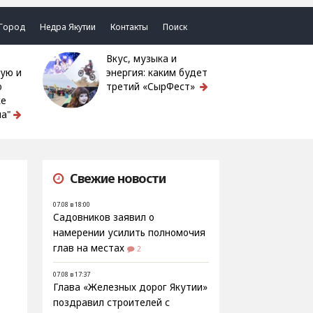
Город
Недра Якутии
Контакты
Поиск
Вкус, музыка и
ую и
энергия: каким будет
ю
третий «СырФест»
ке
а"
Свежие новости
07.08 в 18:00
Садовников заявил о
намерении усилить полномочия
глав на местах
2
07.08 в 17:37
Глава «Железных дорог Якутии»
поздравил строителей с