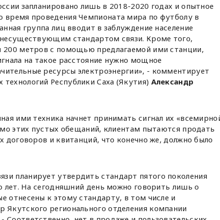
оссии запланировано лишь в 2018-2020 годах и опытное
о время проведения Чемпионата мира по футболу в
данная группа лиц вводит в заблуждение население
с несуществующим стандартом связи. Кроме того,
и 200 метров с помощью предлагаемой ими станции,
игнала на такое расстояние нужно мощное
чительные ресурсы электроэнергии», - комментирует
 технологий Республики Саха (Якутия)
Александр
ная ими техника начнет принимать сигнал их «всемирно
имо этих пустых обещаний, клиентам пытаются продать
 договоров и квитанций, что конечно же, должно было
язи планирует утвердить стандарт пятого поколения
ко лет. На сегодняшний день можно говорить лишь о
е отнесены к этому стандарту, в том числе и
р Якутского регионального отделения компании
. - Соответственно, нет в продаже и пользовательских