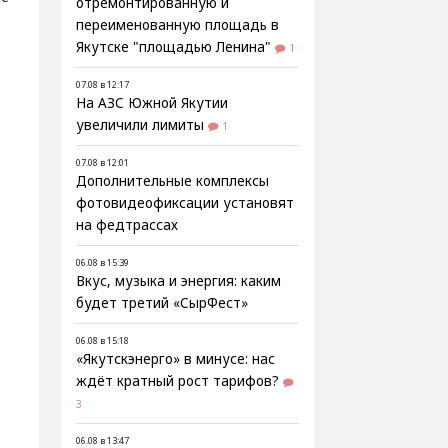
отремонтированную и
переименованную площадь в
Якутске "площадью Ленина"
1
07.08 в 12:17
На АЗС Южной Якутии
увеличили лимиты
1
т
07.08 в 12:01
Дополнительные комплексы
фотовидеофиксации установят
на федтрассах
06.08 в 15:39
Вкус, музыка и энергия: каким
будет третий «СырФест»
06.08 в 15:18
«Якутскэнерго» в минусе: нас
ждёт кратный рост тарифов?
3
06.08 в 13:47