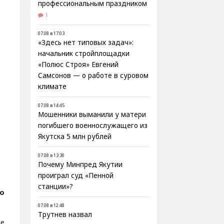
профессиональным праздником
1
07.08 в 17:03
«Здесь нет типовых задач»:
начальник стройплощадки
«Полюс Строя» Евгений
Самсонов — о работе в суровом
климате
07.08 в 14:45
Мошенники выманили у матери
погибшего военнослужащего из
Якутска 5 млн рублей
07.08 в 13:30
Почему Минпред Якутии
проиграл суд «Пенной
станции»?
о
07.08 в 12:48
Трутнев назвал
е