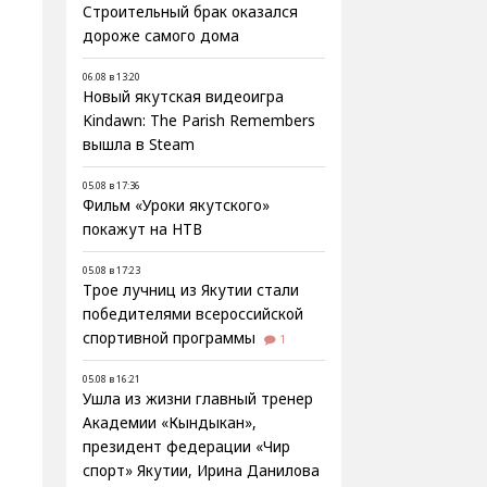
Строительный брак оказался
дороже самого дома
06.08 в 13:20
Новый якутская видеоигра
Kindawn: The Parish Remembers
вышла в Steam
05.08 в 17:36
Фильм «Уроки якутского»
покажут на НТВ
05.08 в 17:23
Трое лучниц из Якутии стали
победителями всероссийской
спортивной программы
1
05.08 в 16:21
Ушла из жизни главный тренер
Академии «Кындыкан»,
президент федерации «Чир
спорт» Якутии, Ирина Данилова