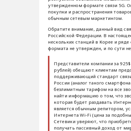
утвержденном формате связи 5G. О
покупки и распространения товаров
обычным сетевым маркетингом.
Обратите внимание, данный вид свя
Российской Федерации. В настояще
нескольких станций в Корее и ряде
формата не утвержден, и по сути н
Представители компании за 925$
рублей) обещают клиентам предо
поддерживающий стандарт связи
России (аналог такого смартфона 
безлимитным тарифом на все зв
найти информацию о том, что зв
которая будет раздавать Интерне
является обычным репитором, у
Интернета Wi-Fi (цена за подобн
Сетевики уверяют, что приобрет
получать пассивный доход от ми