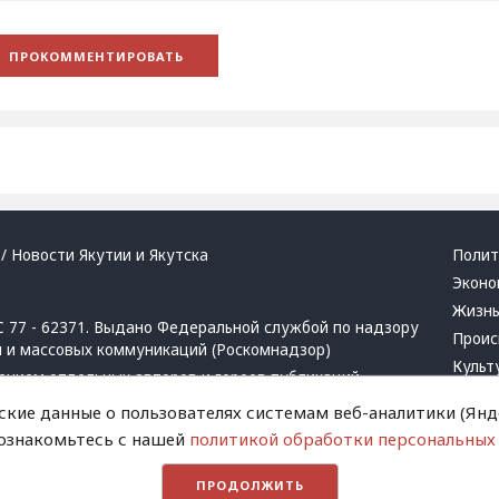
/ Новости Якутии и Якутска
Полит
Эконо
Жизн
 77 - 62371. Выдано Федеральной службой по надзору
Проис
й и массовых коммуникаций (Роскомнадзор)
Культ
ением отдельных авторов и героев публикаций.
Респу
 активная ссылка на сайт.
ские данные о пользователях системам веб-аналитики (Янде
Крим
 ознакомьтесь с нашей
политикой обработки персональных
Успех
в
и
запрещенных организаций
Хвати
ПРОДОЛЖИТЬ