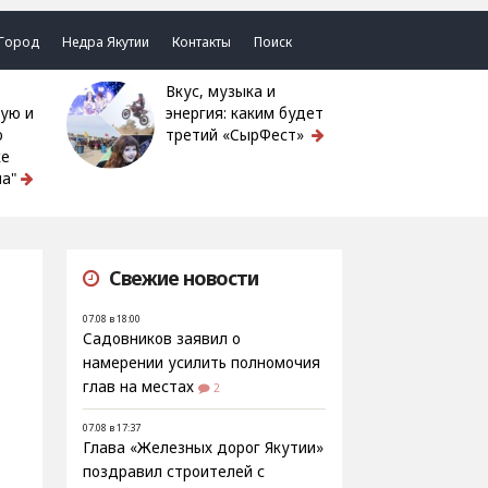
Город
Недра Якутии
Контакты
Поиск
Вкус, музыка и
ую и
энергия: каким будет
ю
третий «СырФест»
ке
а"
Свежие новости
07.08 в 18:00
Садовников заявил о
намерении усилить полномочия
глав на местах
2
07.08 в 17:37
Глава «Железных дорог Якутии»
поздравил строителей с