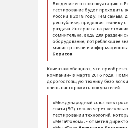
Введение его в эксплуатацию в Р
тестирование будет проходить в
России в 2018 году. Тем самым, 
республики, предлагая технику 
раздача Интернета на расстояни
сомнительна, ведь для раздачи с
оборудование, потребляющее зна
министр связи и информационных
Борисов
.
Клиентам обещают, что приобретен
компании» в марте 2016 года. Пом
дорогостоящую технику безо всяких
очень насторожить покупателей.
«Международный союз электросв
связи (5G) только через несколь
тестировании технологий, которы
«МегаФоном», - отметил директо
«МегаФон»
Александр Костерин