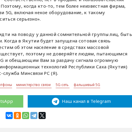
Поэтому, когда кто-то, тем более неизвестная фирма,
зи 5G, включая некое оборудование, к такому
ситься серьезно».
идти на поводу у данной сомнительной группы лиц, быть
 Когда в Якутии будет запущена сотовая связь
естим об этом население в средствах массовой
 существует, поэтому не доверяйте людям, пытающимся
5G и обещающим Вам за раздачу сигнала огромную
и информационных технологий Республики Саха (Якутия)
-служба Минсвязи РС (Я).
ртфоны
министерство связи
5G-сеть
фальшивый 5G
atsApp
Наш канал в Telegram