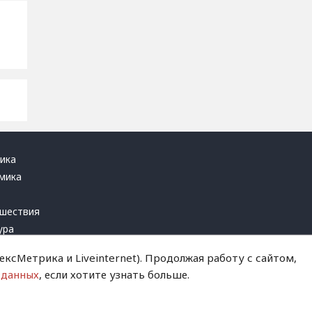
ика
мика
ь
шествия
ура
блика
ксМетрика и Liveinternet). Продолжая работу с сайтом,
инал
 данных
, если хотите узнать больше.
т это терпеть