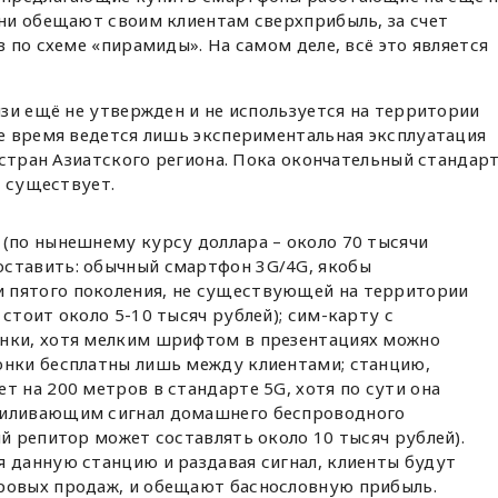
ни обещают своим клиентам сверхприбыль, за счет
 по схеме «пирамиды». На самом деле, всё это является
зи ещё не утвержден и не используется на территории
е время ведется лишь экспериментальная эксплуатация
 стран Азиатского региона. Пока окончательный стандар
е существует.
 (по нынешнему курсу доллара – около 70 тысячи
ставить: обычный смартфон 3G/4G, якобы
 пятого поколения, не существующей на территории
стоит около 5-10 тысяч рублей); сим-карту с
онки, хотя мелким шрифтом в презентациях можно
онки бесплатны лишь между клиентами; станцию,
т на 200 метров в стандарте 5G, хотя по сути она
силивающим сигнал домашнего беспроводного
ый репитор может составлять около 10 тысяч рублей).
я данную станцию и раздавая сигнал, клиенты будут
ровых продаж, и обещают баснословную прибыль.