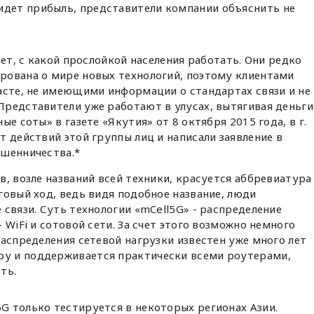
идет прибыль, представители компании объяснить не
ает, с какой прослойкой населения работать. Они редко
рована о мире новых технологий, поэтому клиентами
асте, не имеющими информации о стандартах связи и не
Представители уже работают в улусах, вытягивая деньги
е соты» в газете «Якутия» от 8 октября 2015 года, в г.
т действий этой группы лиц и написали заявление в
ошенничества.*
в, возле названий всей техники, красуется аббревиатура
говый ход, ведь видя подобное название, люди
 связи. Суть технологии «mCell5G» - распределение
 WiFi и сотовой сети. За счет этого возможно немного
распределения сетевой нагрузки известен уже много лет
у и поддерживается практически всеми роутерами,
ть.
5G только тестируется в некоторых регионах Азии.