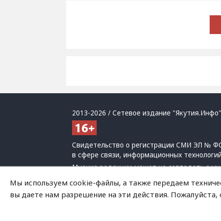
2013-2026 / Сетевое издание "Якутия.Инфо"
Свидетельство о регистрации СМИ ЭЛ № ФС
в сфере связи, информационных технологи
Мнение редакции может не совпадать с мн
При использовании материалов обязательна
Мы используем cookie-файлы, а также передаем техниче
Политика обработки персональных данных
вы даете нам разрешение на эти действия. Пожалуйста,
На сайте возможны упоминания
иноагенто