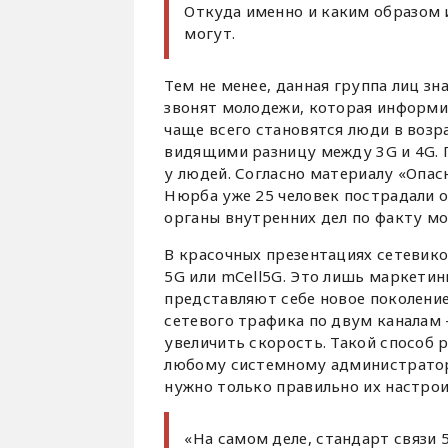
Откуда именно и каким образом 
могут.
Тем не менее, данная группа лиц зн
звонят молодежи, которая информи
чаще всего становятся люди в возр
видящими разницу между 3G и 4G. 
у людей. Согласно материалу «Опасны
Нюрба уже 25 человек пострадали о
органы внутренних дел по факту м
В красочных презентациях сетевико
5G или mCell5G. Это лишь маркетин
представляют себе новое поколение
сетевого трафика по двум каналам -
увеличить скорость. Такой способ 
любому системному администратор
нужно только правильно их настрои
«На самом деле, стандарт связи 