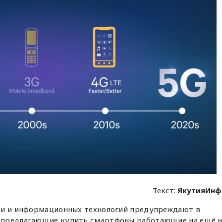
Текст:
ЯкутияИнф
зи и информационных технологий предупреждают в
 предлагающие купить смартфоны работающие на ещё н