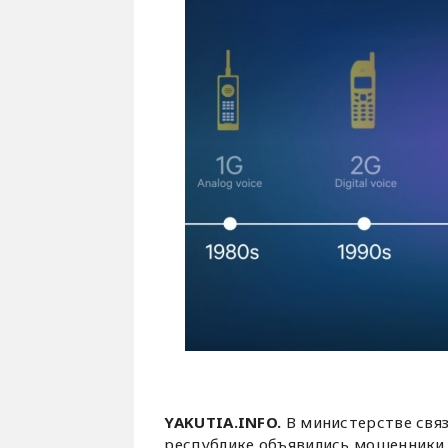
YAKUTIA.INFO.
В министерстве свя
республике объявились мошенники