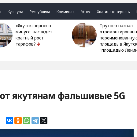
я
Культура
Республика
Криминал
Успех
Хватит это терпеть
«Якутскэнерго» в
Трутнев назвал
минусе: нас ждёт
отремонтированн
кратный рост
переименованну
тарифов?
площадь в Якутс
"площадью Ленин
ют якутянам фальшивые 5G