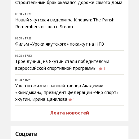
Строительный брак оказался дороже самого дома
06.08 в 13:20
Новый якутская видеоигра Kindawn: The Parish
Remembers вышла в Steam
05.08 в 17:36
Фильм «Уроки якутского» покажут на НТВ
05.08 в 17:23
Трое лучниц из Якутии стали победителями
всероссийской спортивной программы
1
05.08 в 16:21
Ушла из жизни главный тренер Академии
«Кындыкан», президент федерации «Чир спорт»
Якутии, Ирина Данилова
1
Лента новостей
Соцсети