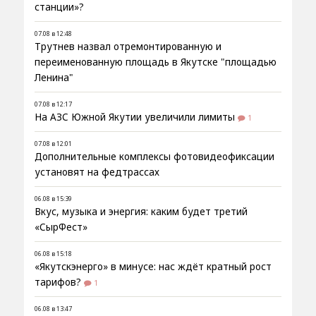
станции»?
07.08 в 12:48
Трутнев назвал отремонтированную и
переименованную площадь в Якутске "площадью
Ленина"
07.08 в 12:17
На АЗС Южной Якутии увеличили лимиты
1
07.08 в 12:01
Дополнительные комплексы фотовидеофиксации
установят на федтрассах
06.08 в 15:39
Вкус, музыка и энергия: каким будет третий
«СырФест»
06.08 в 15:18
«Якутскэнерго» в минусе: нас ждёт кратный рост
тарифов?
1
06.08 в 13:47