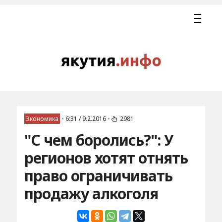
Экономика
•
6:31 / 9.2.2016
•
2981
"С чем боролись?": У
регионов хотят отнять
право ограничивать
продажу алкоголя