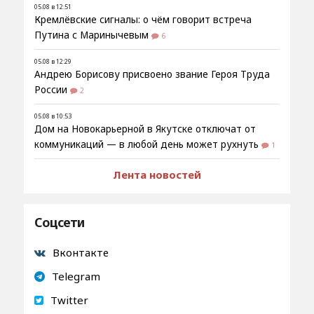
05.08 в 12:51
Кремлёвские сигналы: о чём говорит встреча
Путина с Маринычевым
6
05.08 в 12:29
Андрею Борисову присвоено звание Героя Труда
России
2
05.08 в 10:53
Дом на Новокарьерной в Якутске отключат от
коммуникаций — в любой день может рухнуть
1
Лента новостей
Соцсети
Вконтакте
Telegram
Twitter