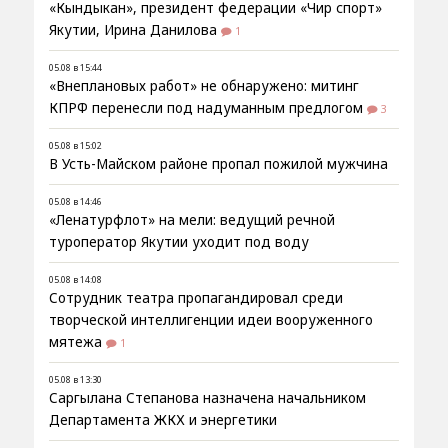
«Кындыкан», президент федерации «Чир спорт»
Якутии, Ирина Данилова
1
05.08 в 15:44
«Внеплановых работ» не обнаружено: митинг
КПРФ перенесли под надуманным предлогом
3
05.08 в 15:02
В Усть-Майском районе пропал пожилой мужчина
05.08 в 14:46
«Ленатурфлот» на мели: ведущий речной
туроператор Якутии уходит под воду
05.08 в 14:08
Сотрудник театра пропагандировал среди
творческой интеллигенции идеи вооруженного
мятежа
1
05.08 в 13:30
Саргылана Степанова назначена начальником
Департамента ЖКХ и энергетики