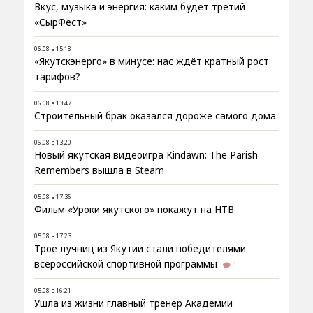
Вкус, музыка и энергия: каким будет третий
«СырФест»
06.08 в 15:18
«Якутскэнерго» в минусе: нас ждёт кратный рост
тарифов?
06.08 в 13:47
Строительный брак оказался дороже самого дома
06.08 в 13:20
Новый якутская видеоигра Kindawn: The Parish
Remembers вышла в Steam
05.08 в 17:36
Фильм «Уроки якутского» покажут на НТВ
05.08 в 17:23
Трое лучниц из Якутии стали победителями
всероссийской спортивной программы
1
05.08 в 16:21
Ушла из жизни главный тренер Академии