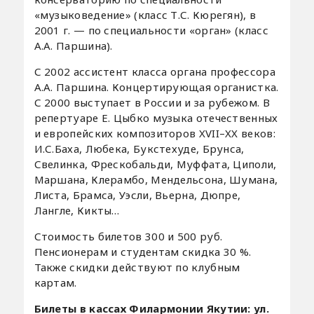
«музыковедение» (класс Т.С. Кюрегян), в
2001 г. — по специальности «орган» (класс
А.А. Паршина).
С 2002 ассистент класса органа профессора
А.А. Паршина. Концертирующая органистка.
С 2000 выступает в России и за рубежом. В
репертуаре Е. Цыбко музыка отечественных
и европейских композиторов XVII–XX веков:
И.С.Баха, Любека, Букстехуде, Брунса,
Свелинка, Фрескобальди, Муффата, Циполи,
Маршана, Клерамбо, Мендельсона, Шумана,
Листа, Брамса, Уэсли, Вьерна, Дюпре,
Лангле, Кикты…
Стоимость билетов 300 и 500 руб.
Пенсионерам и студентам скидка 30 %.
Также скидки действуют по клубным
картам.
Билеты в кассах Филармонии Якутии: ул.