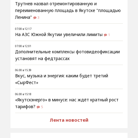
Трутнев назвал отремонтированную и
переименованную площадь в Якутске "площадью
Ленина"
3
07.08 в 12:17
На АЗС Южной Якутии увеличили лимиты
1
07.08 в 12:01
Дополнительные комплексы фотовидеофиксации
установят на федтрассах
06.08 в 15:39
Вкус, музыка и энергия: каким будет третий
«СырФест»
06.08 в 15:18
«Якутскэнерго» в минусе: нас ждёт кратный рост
тарифов?
5
Лента новостей