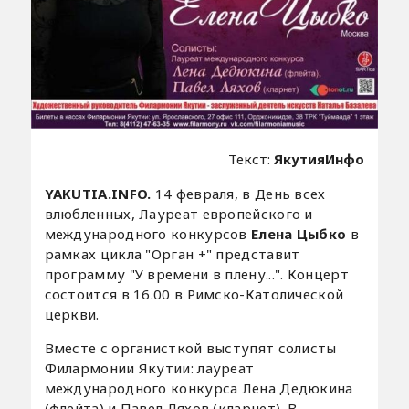
Текст:
ЯкутияИнфо
YAKUTIA.INFO.
14 февраля, в День всех
влюбленных, Лауреат европейского и
международного конкурсов
Елена Цыбко
в
рамках цикла "Орган +" представит
программу "У времени в плену...". Концерт
состоится в 16.00 в Римско-Католической
церкви.
Вместе с органисткой выступят солисты
Филармонии Якутии: лауреат
международного конкурса Лена Дедюкина
(флейта) и Павел Ляхов (кларнет). В