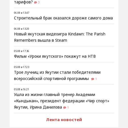
тарифов?
3
06.08 в 13:47
Строительный брак оказался дороже самого дома
06.08 в 13:20
Новый якутская видеоигра Kindawn: The Parish
Remembers вышла в Steam
05.08 в 17:36
Фильм «Уроки якутского» покажут на НТВ
05.08 в 17:23
Трое лучниц из Якутии стали победителями
всероссийской спортивной программы
1
05.08 в 16:21
Ушла из жизни главный тренер Академии
«Кындыкан», президент федерации «Чир спорт»
Якутии, Ирина Данилова
1
Лента новостей