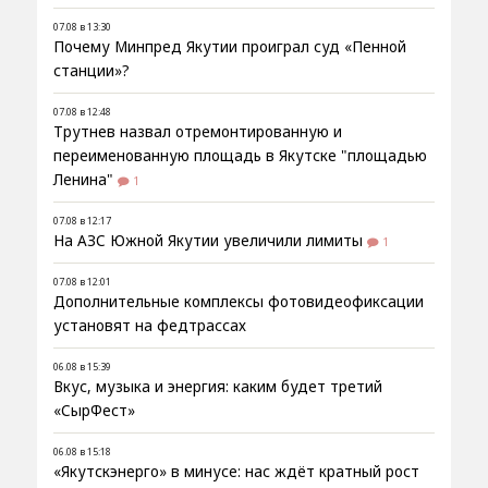
07.08 в 13:30
Почему Минпред Якутии проиграл суд «Пенной
станции»?
07.08 в 12:48
Трутнев назвал отремонтированную и
переименованную площадь в Якутске "площадью
Ленина"
1
07.08 в 12:17
На АЗС Южной Якутии увеличили лимиты
1
07.08 в 12:01
Дополнительные комплексы фотовидеофиксации
установят на федтрассах
06.08 в 15:39
Вкус, музыка и энергия: каким будет третий
«СырФест»
06.08 в 15:18
«Якутскэнерго» в минусе: нас ждёт кратный рост