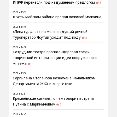
КПРФ перенесли под надуманным предлогом
3
05.08 в 15:02
В Усть-Майском районе пропал пожилой мужчина
05.08 в 14:46
«Ленатурфлот» на мели: ведущий речной
туроператор Якутии уходит под воду
2
05.08 в 14:08
Сотрудник театра пропагандировал среди
творческой интеллигенции идеи вооруженного
мятежа
1
05.08 в 13:30
Саргылана Степанова назначена начальником
Департамента ЖКХ и энергетики
05.08 в 12:51
Кремлёвские сигналы: о чём говорит встреча
Путина с Маринычевым
7
05.08 в 12:29