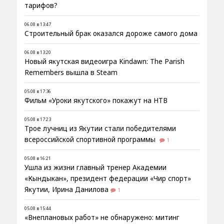
тарифов?
06.08 в 13:47
Строительный брак оказался дороже самого дома
06.08 в 13:20
Новый якутская видеоигра Kindawn: The Parish
Remembers вышла в Steam
05.08 в 17:36
Фильм «Уроки якутского» покажут на НТВ
05.08 в 17:23
Трое лучниц из Якутии стали победителями
всероссийской спортивной программы
1
05.08 в 16:21
Ушла из жизни главный тренер Академии
«Кындыкан», президент федерации «Чир спорт»
Якутии, Ирина Данилова
1
05.08 в 15:44
«Внеплановых работ» не обнаружено: митинг