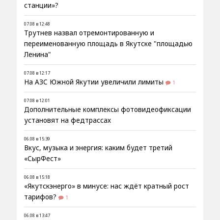
станции»?
07.08 в 12:48
Трутнев назвал отремонтированную и
переименованную площадь в Якутске "площадью
Ленина"
07.08 в 12:17
На АЗС Южной Якутии увеличили лимиты
1
07.08 в 12:01
Дополнительные комплексы фотовидеофиксации
установят на федтрассах
06.08 в 15:39
Вкус, музыка и энергия: каким будет третий
«СырФест»
06.08 в 15:18
«Якутскэнерго» в минусе: нас ждёт кратный рост
тарифов?
1
06.08 в 13:47