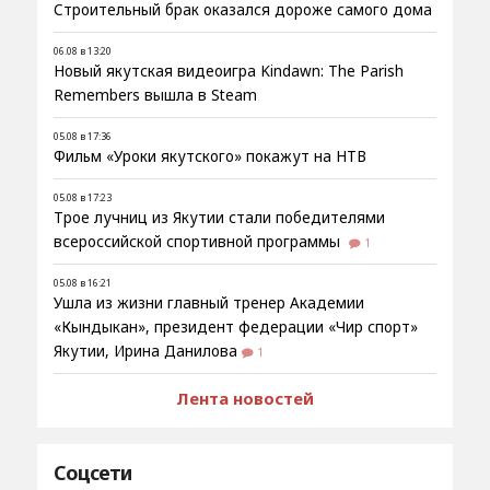
Строительный брак оказался дороже самого дома
06.08 в 13:20
Новый якутская видеоигра Kindawn: The Parish
Remembers вышла в Steam
05.08 в 17:36
Фильм «Уроки якутского» покажут на НТВ
05.08 в 17:23
Трое лучниц из Якутии стали победителями
всероссийской спортивной программы
1
05.08 в 16:21
Ушла из жизни главный тренер Академии
«Кындыкан», президент федерации «Чир спорт»
Якутии, Ирина Данилова
1
Лента новостей
Соцсети