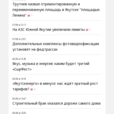
Трутнев назвал отремонтированную и
переименованную площадь в Якутске "площадью
Ленина"
1
07.08 в 12:17
На АЗС Южной Якутии увеличили лимиты
1
07.08 в 12:01
Дополнительные комплексы фотовидеофиксации
установят на федтрассах
06.08 в 15:39
Вкус, музыка и энергия: каким будет третий
«СырФест»
06.08 в 15:18
«Якутскэнерго» в минусе: нас ждёт кратный рост
тарифов?
3
06.08 в 13:47
Строительный брак оказался дороже самого дома
06.08 в 13:20