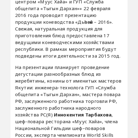
центром «Муус Хайа» и ГУП «Служба
общепита «Тыгын Дархан»» 22 февраля
2016 года проводит презентацию
продукции коневодства «Дьөһөгөй – 2016».
Свежая, натуральная продукция для
приготовления блюд предоставлена 17
ведущими коневодческими хозяйствами
республики. В рамках мероприятия будут
подведены итоги деятельности за 2015 год.
На презентации планирует проведение
дегустации разнообразных блюд из
жеребятины, конины от именитых мастеров
Якутии: инженера-технолога ГУП «Служба
общепита «Тыгын Дархан», мастера повара
РФ, заслуженного работника торговли РФ,
заслуженного работника народного
хозяйства РС(Я)
Иннокентия Тарбахова
,
шеф-повара ресторана «Муус Хайа», члена
Национальной Гильдии шеф–поваров
России, эксперта чемпионата World Skills