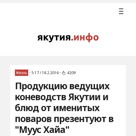
Жизнь
•
5:17 / 18.2.2016
•
4209
Продукцию ведущих
коневодств Якутии и
блюд от именитых
поваров презентуют в
"Муус Хайа"