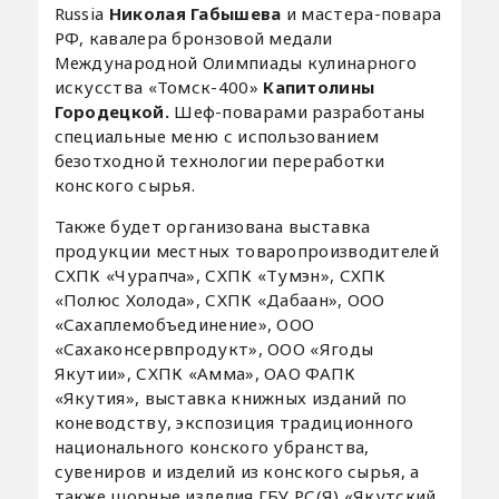
Russia
Николая Габышева
и мастера-повара
РФ, кавалера бронзовой медали
Международной Олимпиады кулинарного
искусства «Томск-400»
Капитолины
Городецкой.
Шеф-поварами разработаны
специальные меню с использованием
безотходной технологии переработки
конского сырья.
Также будет организована выставка
продукции местных товаропроизводителей
СХПК «Чурапча», СХПК «Тумэн», СХПК
«Полюс Холода», СХПК «Дабаан», ООО
«Сахаплемобъединение», ООО
«Сахаконсервпродукт», ООО «Ягоды
Якутии», СХПК «Амма», ОАО ФАПК
«Якутия», выставка книжных изданий по
коневодству, экспозиция традиционного
национального конского убранства,
сувениров и изделий из конского сырья, а
также шорные изделия ГБУ РС(Я) «Якутский