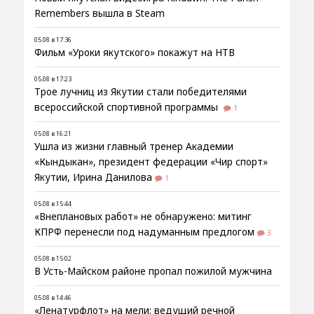
Remembers вышла в Steam
05.08 в 17:36
Фильм «Уроки якутского» покажут на НТВ
05.08 в 17:23
Трое лучниц из Якутии стали победителями
всероссийской спортивной программы
1
05.08 в 16:21
Ушла из жизни главный тренер Академии
«Кындыкан», президент федерации «Чир спорт»
Якутии, Ирина Данилова
1
05.08 в 15:44
«Внеплановых работ» не обнаружено: митинг
КПРФ перенесли под надуманным предлогом
3
05.08 в 15:02
В Усть-Майском районе пропал пожилой мужчина
05.08 в 14:46
«Ленатурфлот» на мели: ведущий речной