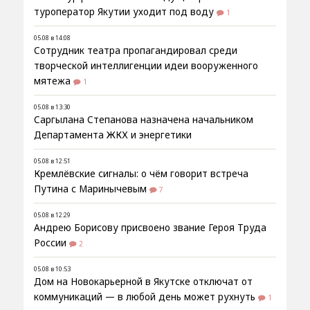
туроператор Якутии уходит под воду
1
05.08 в 14:08
Сотрудник театра пропагандировал среди
творческой интеллигенции идеи вооруженного
мятежа
1
05.08 в 13:30
Саргылана Степанова назначена начальником
Департамента ЖКХ и энергетики
05.08 в 12:51
Кремлёвские сигналы: о чём говорит встреча
Путина с Маринычевым
7
05.08 в 12:29
Андрею Борисову присвоено звание Героя Труда
России
2
05.08 в 10:53
Дом на Новокарьерной в Якутске отключат от
коммуникаций — в любой день может рухнуть
1