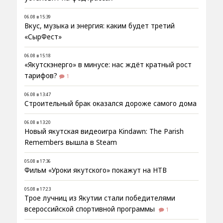
06.08 в 15:39
Вкус, музыка и энергия: каким будет третий
«СырФест»
06.08 в 15:18
«Якутскэнерго» в минусе: нас ждёт кратный рост
тарифов?
1
06.08 в 13:47
Строительный брак оказался дороже самого дома
06.08 в 13:20
Новый якутская видеоигра Kindawn: The Parish
Remembers вышла в Steam
05.08 в 17:36
Фильм «Уроки якутского» покажут на НТВ
05.08 в 17:23
Трое лучниц из Якутии стали победителями
всероссийской спортивной программы
1