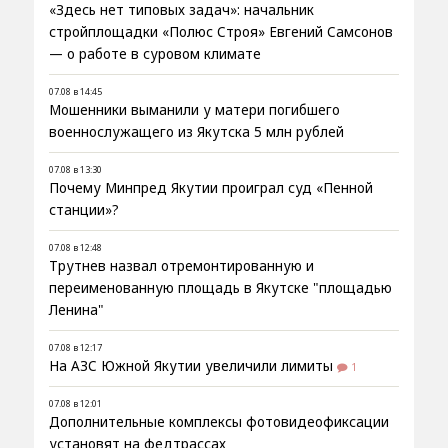
«Здесь нет типовых задач»: начальник
стройплощадки «Полюс Строя» Евгений Самсонов
— о работе в суровом климате
07.08 в 14:45
Мошенники выманили у матери погибшего
военнослужащего из Якутска 5 млн рублей
07.08 в 13:30
Почему Минпред Якутии проиграл суд «Пенной
станции»?
07.08 в 12:48
Трутнев назвал отремонтированную и
переименованную площадь в Якутске "площадью
Ленина"
07.08 в 12:17
На АЗС Южной Якутии увеличили лимиты
1
07.08 в 12:01
Дополнительные комплексы фотовидеофиксации
установят на федтрассах