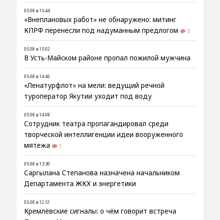
05.08 в 15:44
«Внеплановых работ» не обнаружено: митинг
КПРФ перенесли под надуманным предлогом
3
05.08 в 15:02
В Усть-Майском районе пропал пожилой мужчина
05.08 в 14:46
«Ленатурфлот» на мели: ведущий речной
туроператор Якутии уходит под воду
05.08 в 14:08
Сотрудник театра пропагандировал среди
творческой интеллигенции идеи вооруженного
мятежа
1
05.08 в 13:30
Саргылана Степанова назначена начальником
Департамента ЖКХ и энергетики
05.08 в 12:51
Кремлёвские сигналы: о чём говорит встреча