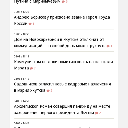
Путина с Маринычевым
6
05.08 в 12:29
Андрею Борисову присвоено звание Героя Труда
России
1
05.08 в 10:53
Дом на Новокарьерной в Якутске отключат от
коммуникаций — в любой день может рухнуть
1
04.08 в 18:11
Коммунистам не дали помитинговать на площади
Марата
7
04.08 в 17:13
Садовников огласил новые кадровые назначения
в мэрии Якутска
2
04.08 в 14:58
Архиепископ Роман совершил панихиду на месте
захоронения первого президента Якутии
2
04.08 в 14:46