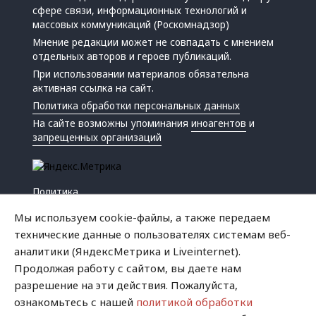
сфере связи, информационных технологий и
массовых коммуникаций (Роскомнадзор)
Мнение редакции может не совпадать с мнением
отдельных авторов и героев публикаций.
При использовании материалов обязательна
активная ссылка на сайт.
Политика обработки персональных данных
На сайте возможны упоминания
иноагентов
и
запрещенных организаций
Политика
Экономика
Мы используем cookie-файлы, а также передаем
Жизнь
технические данные о пользователях системам веб-
Происшествия
аналитики (ЯндексМетрика и Liveinternet).
Культура
Продолжая работу с сайтом, вы даете нам
Республика
разрешение на эти действия. Пожалуйста,
Криминал
ознакомьтесь с нашей
политикой обработки
Успех