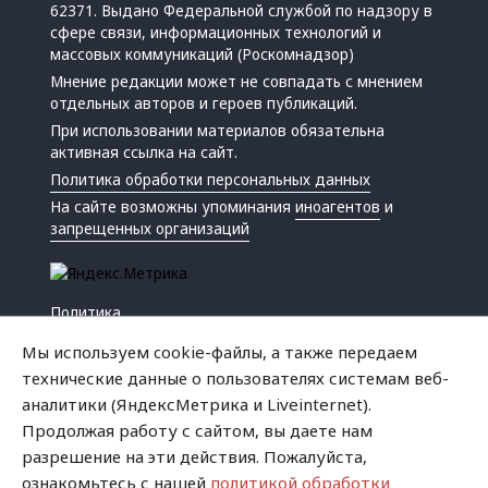
62371. Выдано Федеральной службой по надзору в
сфере связи, информационных технологий и
массовых коммуникаций (Роскомнадзор)
Мнение редакции может не совпадать с мнением
отдельных авторов и героев публикаций.
При использовании материалов обязательна
активная ссылка на сайт.
Политика обработки персональных данных
На сайте возможны упоминания
иноагентов
и
запрещенных организаций
Политика
Экономика
Мы используем cookie-файлы, а также передаем
Жизнь
технические данные о пользователях системам веб-
Происшествия
аналитики (ЯндексМетрика и Liveinternet).
Культура
Продолжая работу с сайтом, вы даете нам
Республика
разрешение на эти действия. Пожалуйста,
Криминал
ознакомьтесь с нашей
политикой обработки