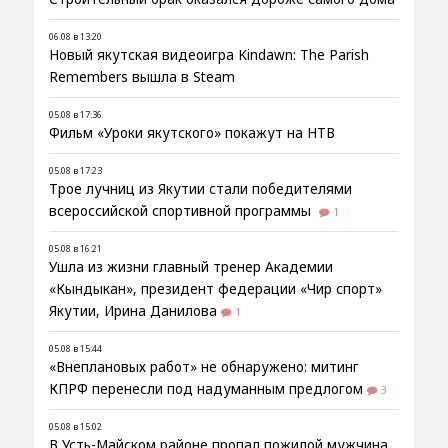
06.08 в 13:20
Новый якутская видеоигра Kindawn: The Parish
Remembers вышла в Steam
05.08 в 17:36
Фильм «Уроки якутского» покажут на НТВ
05.08 в 17:23
Трое лучниц из Якутии стали победителями
всероссийской спортивной программы
1
05.08 в 16:21
Ушла из жизни главный тренер Академии
«Кындыкан», президент федерации «Чир спорт»
Якутии, Ирина Данилова
1
05.08 в 15:44
«Внеплановых работ» не обнаружено: митинг
КПРФ перенесли под надуманным предлогом
3
05.08 в 15:02
В Усть-Майском районе пропал пожилой мужчина