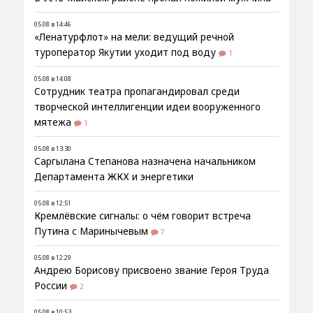
05.08 в 14:46
«Ленатурфлот» на мели: ведущий речной
туроператор Якутии уходит под воду
1
05.08 в 14:08
Сотрудник театра пропагандировал среди
творческой интеллигенции идеи вооруженного
мятежа
1
05.08 в 13:30
Саргылана Степанова назначена начальником
Департамента ЖКХ и энергетики
05.08 в 12:51
Кремлёвские сигналы: о чём говорит встреча
Путина с Маринычевым
7
05.08 в 12:29
Андрею Борисову присвоено звание Героя Труда
России
2
05.08 в 10:53