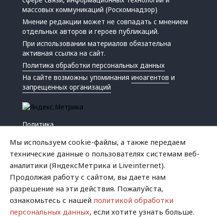
массовых коммуникаций (Роскомнадзор)
Мнение редакции может не совпадать с мнением
отдельных авторов и героев публикаций.
При использовании материалов обязательна
активная ссылка на сайт.
Политика обработки персональных данных
На сайте возможны упоминания
иноагентов
и
запрещенных организаций
Политика
Экономика
Мы используем cookie-файлы, а также передаем
Жизнь
технические данные о пользователях системам веб-
Происшествия
аналитики (ЯндексМетрика и Liveinternet).
Культура
Продолжая работу с сайтом, вы даете нам
Республика
разрешение на эти действия. Пожалуйста,
Криминал
ознакомьтесь с нашей
политикой обработки
Успех
персональных данных
, если хотите узнать больше.