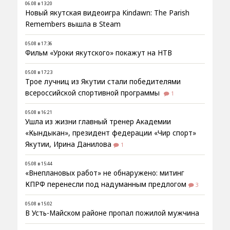
06.08 в 13:20
Новый якутская видеоигра Kindawn: The Parish
Remembers вышла в Steam
05.08 в 17:36
Фильм «Уроки якутского» покажут на НТВ
05.08 в 17:23
Трое лучниц из Якутии стали победителями
всероссийской спортивной программы
1
05.08 в 16:21
Ушла из жизни главный тренер Академии
«Кындыкан», президент федерации «Чир спорт»
Якутии, Ирина Данилова
1
05.08 в 15:44
«Внеплановых работ» не обнаружено: митинг
КПРФ перенесли под надуманным предлогом
3
05.08 в 15:02
В Усть-Майском районе пропал пожилой мужчина