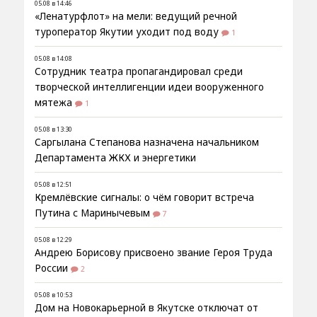
05.08 в 14:46
«Ленатурфлот» на мели: ведущий речной
туроператор Якутии уходит под воду
1
05.08 в 14:08
Сотрудник театра пропагандировал среди
творческой интеллигенции идеи вооруженного
мятежа
1
05.08 в 13:30
Саргылана Степанова назначена начальником
Департамента ЖКХ и энергетики
05.08 в 12:51
Кремлёвские сигналы: о чём говорит встреча
Путина с Маринычевым
7
05.08 в 12:29
Андрею Борисову присвоено звание Героя Труда
России
2
05.08 в 10:53
Дом на Новокарьерной в Якутске отключат от