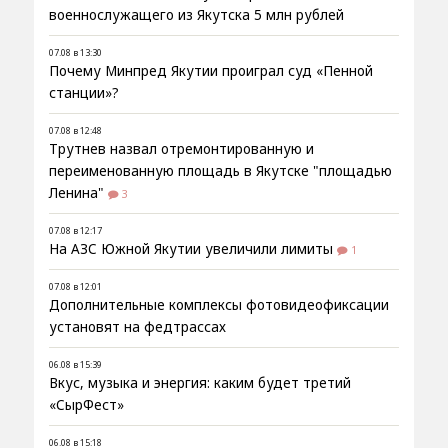
военнослужащего из Якутска 5 млн рублей
07.08 в 13:30
Почему Минпред Якутии проиграл суд «Пенной
станции»?
07.08 в 12:48
Трутнев назвал отремонтированную и
переименованную площадь в Якутске "площадью
Ленина"
3
07.08 в 12:17
На АЗС Южной Якутии увеличили лимиты
1
07.08 в 12:01
Дополнительные комплексы фотовидеофиксации
установят на федтрассах
06.08 в 15:39
Вкус, музыка и энергия: каким будет третий
«СырФест»
06.08 в 15:18