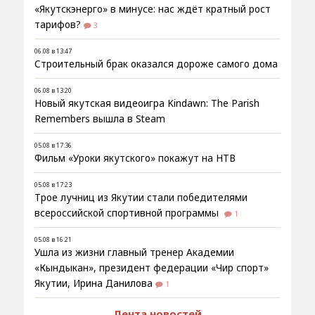
«Якутскэнерго» в минусе: нас ждёт кратный рост
тарифов?
3
06.08 в 13:47
Строительный брак оказался дороже самого дома
06.08 в 13:20
Новый якутская видеоигра Kindawn: The Parish
Remembers вышла в Steam
05.08 в 17:36
Фильм «Уроки якутского» покажут на НТВ
05.08 в 17:23
Трое лучниц из Якутии стали победителями
всероссийской спортивной программы
1
05.08 в 16:21
Ушла из жизни главный тренер Академии
«Кындыкан», президент федерации «Чир спорт»
Якутии, Ирина Данилова
1
Лента новостей