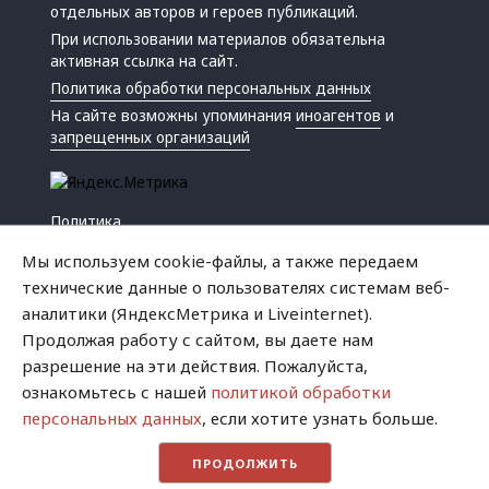
отдельных авторов и героев публикаций.
При использовании материалов обязательна
активная ссылка на сайт.
Политика обработки персональных данных
На сайте возможны упоминания
иноагентов
и
запрещенных организаций
Политика
Экономика
Мы используем cookie-файлы, а также передаем
Жизнь
технические данные о пользователях системам веб-
Происшествия
аналитики (ЯндексМетрика и Liveinternet).
Культура
Продолжая работу с сайтом, вы даете нам
Республика
разрешение на эти действия. Пожалуйста,
Криминал
ознакомьтесь с нашей
политикой обработки
Успех
персональных данных
, если хотите узнать больше.
Хватит это терпеть
ПРОДОЛЖИТЬ
Город