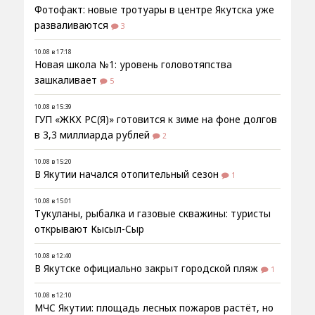
Фотофакт: новые тротуары в центре Якутска уже
разваливаются
3
10.08 в 17:18
Новая школа №1: уровень головотяпства
зашкаливает
5
10.08 в 15:39
ГУП «ЖКХ РС(Я)» готовится к зиме на фоне долгов
в 3,3 миллиарда рублей
2
10.08 в 15:20
В Якутии начался отопительный сезон
1
10.08 в 15:01
Тукуланы, рыбалка и газовые скважины: туристы
открывают Кысыл-Сыр
10.08 в 12:40
В Якутске официально закрыт городской пляж
1
10.08 в 12:10
МЧС Якутии: площадь лесных пожаров растёт, но