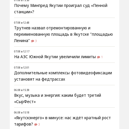
07.08 в 13:30
Почему Минпред Якутии проиграл суд «Пенной
станции»?
07.08 в 12:48
Трутнев назвал отремонтированную и
переименованную площадь в Якутске "площадью
Ленина"
3
07.08 в 12:17
На АЗС Южной Якутии увеличили лимиты
1
07.08 в 12:01
Дополнительные комплексы фотовидеофиксации
установят на федтрассах
06.08 в 15:39
Вкус, музыка и энергия: каким будет третий
«СырФест»
06.08 в 15:18
«Якутскэнерго» в минусе: нас ждёт кратный рост
тарифов?
3