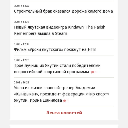
06.08 в 13:47
Строительный брак оказался дороже самого дома
06.08 в 13:20
Новый якутская видеоигра Kindawn: The Parish
Remembers вышла в Steam
05.08 в 17:36
Фильм «Уроки якутского» покажут на НТВ
05.08 в 17:23
Трое лучниц из Якутии стали победителями
всероссийской спортивной программы
1
05.08 в 16:21
Ушла из жизни главный тренер Академии
«Кындыкан», президент федерации «Чир спорт»
Якутии, Ирина Данилова
1
Лента новостей