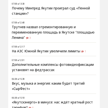
07.08 в 13:30
Почему Минпред Якутии проиграл суд «Пенной
станции»?
07.08 в 12:48
Трутнев назвал отремонтированную и
переименованную площадь в Якутске "площадью
Ленина"
3
07.08 в 12:17
На АЗС Южной Якутии увеличили лимиты
1
07.08 в 12:01
Дополнительные комплексы фотовидеофиксации
установят на федтрассах
06.08 в 15:39
Вкус, музыка и энергия: каким будет третий
«СырФест»
06.08 в 15:18
«Якутскэнерго» в минусе: нас ждёт кратный рост
тарифов?
5