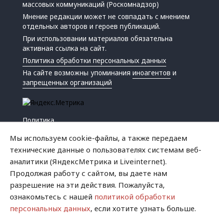
массовых коммуникаций (Роскомнадзор)
Мнение редакции может не совпадать с мнением
отдельных авторов и героев публикаций.
При использовании материалов обязательна
активная ссылка на сайт.
Политика обработки персональных данных
На сайте возможны упоминания
иноагентов
и
запрещенных организаций
Политика
Экономика
Мы используем cookie-файлы, а также передаем
Жизнь
технические данные о пользователях системам веб-
Происшествия
аналитики (ЯндексМетрика и Liveinternet).
Культура
Продолжая работу с сайтом, вы даете нам
Республика
разрешение на эти действия. Пожалуйста,
Криминал
ознакомьтесь с нашей
политикой обработки
Успех
персональных данных
, если хотите узнать больше.
Хватит это терпеть