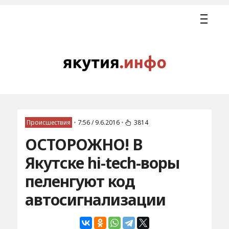
Происшествия
•
7:56 / 9.6.2016
•
3814
ОСТОРОЖНО! В
Якутске hi-tech-воры
пеленгуют код
автосигнализации