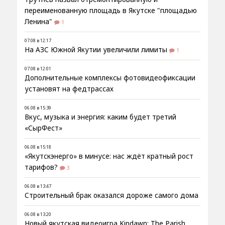
переименованную площадь в Якутске "площадью
Ленина"
1
07.08 в 12:17
На АЗС Южной Якутии увеличили лимиты
1
07.08 в 12:01
Дополнительные комплексы фотовидеофиксации
установят на федтрассах
06.08 в 15:39
Вкус, музыка и энергия: каким будет третий
«СырФест»
06.08 в 15:18
«Якутскэнерго» в минусе: нас ждёт кратный рост
тарифов?
3
06.08 в 13:47
Строительный брак оказался дороже самого дома
06.08 в 13:20
Новый якутская видеоигра Kindawn: The Parish