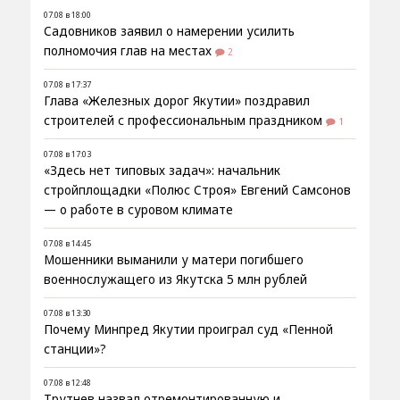
07.08 в 18:00
Садовников заявил о намерении усилить
полномочия глав на местах
2
07.08 в 17:37
Глава «Железных дорог Якутии» поздравил
строителей с профессиональным праздником
1
07.08 в 17:03
«Здесь нет типовых задач»: начальник
стройплощадки «Полюс Строя» Евгений Самсонов
— о работе в суровом климате
07.08 в 14:45
Мошенники выманили у матери погибшего
военнослужащего из Якутска 5 млн рублей
07.08 в 13:30
Почему Минпред Якутии проиграл суд «Пенной
станции»?
07.08 в 12:48
Трутнев назвал отремонтированную и