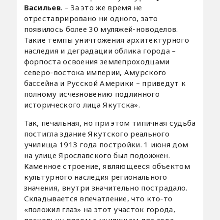
Васильев
. – За это же время не
отреставрировано ни одного, зато
появилось более 30 муляжей-новоделов.
Такие темпы уничтожения архитектурного
наследия и деградации облика города –
форпоста освоения землепроходцами
северо-востока империи, Амурского
бассейна и Русской Америки – приведут к
полному исчезновению подлинного
исторического лица Якутска».
Так, печальная, но при этом типичная судьба
постигла здание Якутского реального
училища 1913 года постройки. 1 июня дом
на улице Ярославского был подожжен.
Каменное строение, являющееся объектом
культурного наследия регионального
значения, внутри значительно пострадало.
Складывается впечатление, что кто-то
«положил глаз» на этот участок города,
поскольку рядом с училищем два года