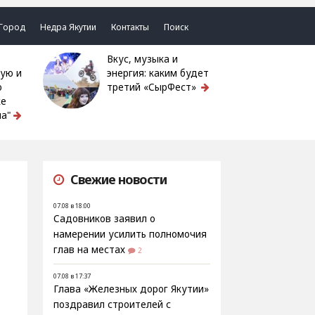
Город
Недра Якутии
Контакты
Поиск
Вкус, музыка и
ую и
энергия: каким будет
ю
третий «СырФест»
ке
а"
Свежие новости
07.08 в 18:00
Садовников заявил о
намерении усилить полномочия
глав на местах
2
07.08 в 17:37
Глава «Железных дорог Якутии»
поздравил строителей с