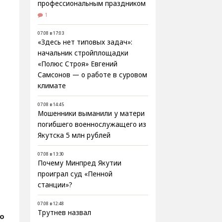
профессиональным праздником
1
07.08 в 17:03
«Здесь нет типовых задач»:
начальник стройплощадки
«Полюс Строя» Евгений
Самсонов — о работе в суровом
климате
07.08 в 14:45
Мошенники выманили у матери
погибшего военнослужащего из
Якутска 5 млн рублей
07.08 в 13:30
Почему Минпред Якутии
проиграл суд «Пенной
станции»?
07.08 в 12:48
Трутнев назвал
о