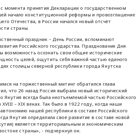
– с момента принятия Декларации о государственном
шей начало конституционной реформы и провозглашение
его Отечества, в России начался новый отсчёт
ости страны.
рственный праздник – День России, вспоминают
азвития Российского государства. Празднование Дня
ы возможность осознать свои общие исторические
бщность целей, ощутить себя важной частью единого
адях столицы северной республики города Якутска
имся на торжественный митинг обратился глава
тил, что 26 назад Россия выбрала новый исторический
что Якутия всегда была неотъемлемой частью Российског
в XVIII – XIX веках. Так было в 1922 году, когда наши
автономию нашей республики в составе Российского
когда Якутия определила своё развитие в составе новой
Якутия) является территориальным и экономическим
остоке страны», - подчеркнул он.