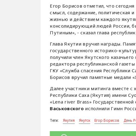
Егор Борисов отметил, что сегодня
смысл, содержание, политическая и
жизнью и действием каждого якутя
консолидирующий людей России, бы
Путиным», - сказал глава республик
Глава Якутии вручил награды. Пам
государственного историко-культу
получили член Якутского казачьего
редактора республиканской газеты
ГКУ «Служба спасения Республики С
Борисов вручил памятные медали «X
Далее участники митинга вместе с 
Республики Саха (Якутия) имени С
«Lena river Brass» Государственно
Васьковского
исполнили Гимн Росс
Теги:
Якутия
Якутск
Егор Борисов
День 