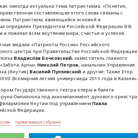
 как никогда актуальна тема патриотизма. «Понятие,
 нравственная составляющие этого слова связаны с
нина. Патриотизм, являющийся основой и
л определён Президентом Российской Федерации В.В.
и и пожелал всем якутянам мира, счастья и успехов.
ятные медали «Патриоты России» Российского
рного центра при Правительстве Российской Федерации
 полка
Владислав Бочковский
, заместитель главного
 «Забота-Арчы»
Николай Петров
, начальник Управления
аха (Якутия)
Василий Пуляевский
и другие. Также Егор
XVII Всемирная летняя универсиада 2013 года в Казани».
хором Государственного театра оперы и балета
уоруна Омоллоона под аккомпанимент духового оркестра
й филармонии Якутии под управлением
Павла
ийской Федерации.
России
торжественное собрание