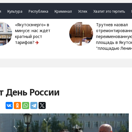
я
Культура
Республика
Криминал
Успех
Хватит это терпеть
«Якутскэнерго» в
Трутнев назвал
минусе: нас ждёт
отремонтированн
кратный рост
переименованну
тарифов?
площадь в Якутс
"площадью Ленин
т День России