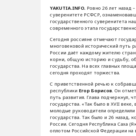
YAKUTIA.INFO.
Ровно 26 лет назад 
суверенитете РСФСР, ознаменовав
государственного суверенитета наш
современного этапа государственн
Сегодня россияне отмечают госуда
многовековой исторический путь р
России даёт каждому жителю стран
корни, общую историю и судьбу, о
государства. На всех главных площ
сегодня проходят торжества.
С приветственной речью к собравш
республики
Егор Борисов
. Он отме
путь развития. Глава подчеркнул, 
государства. «Так было в XVII веке, 
молодые руководители определили 
государства. Так было и 26 назад, 
России. Сегодня Республика Саха (
оплотом Российской Федерации на в