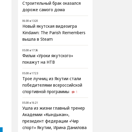
Строительный брак оказался
дороже самого дома
06.08 в 13:20
Новый якутская видеоигра
Kindawn: The Parish Remembers
вышла в Steam
05.08 в 17:36
Фильм «Уроки якутского»
покажут на НТВ
05.08 в 17:23
Трое лучниц из Якутии стали
победителями всероссийской
спортивной программы
1
05.08 в 16:21
Ушла из жизни главный тренер
Академии «Кындыкан»,
президент федерации «Чир
спорт» Якутии, Ирина Данилова