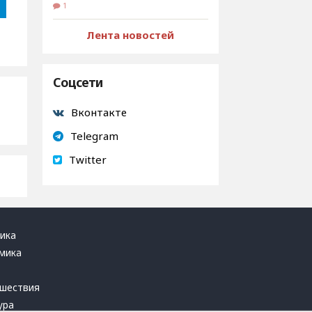
1
Лента новостей
Соцсети
Вконтакте
Telegram
Twitter
ика
мика
ь
шествия
ура