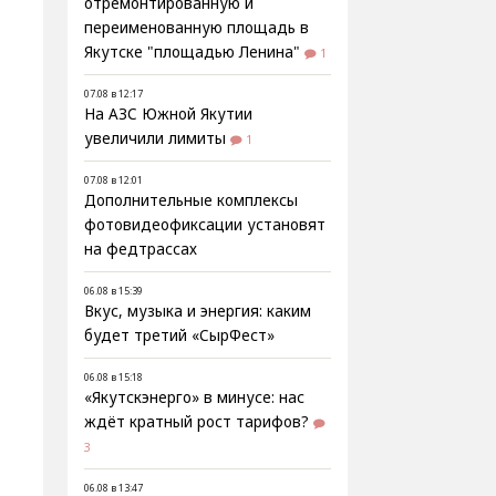
отремонтированную и
переименованную площадь в
Якутске "площадью Ленина"
1
07.08 в 12:17
На АЗС Южной Якутии
увеличили лимиты
1
07.08 в 12:01
Дополнительные комплексы
фотовидеофиксации установят
на федтрассах
06.08 в 15:39
Вкус, музыка и энергия: каким
будет третий «СырФест»
о
06.08 в 15:18
«Якутскэнерго» в минусе: нас
ждёт кратный рост тарифов?
3
06.08 в 13:47