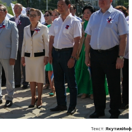
Текст:
ЯкутияИнф