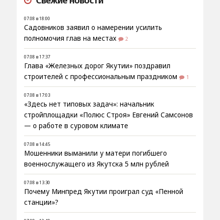
Свежие новости
07.08 в 18:00
Садовников заявил о намерении усилить
полномочия глав на местах
2
07.08 в 17:37
Глава «Железных дорог Якутии» поздравил
строителей с профессиональным праздником
1
07.08 в 17:03
«Здесь нет типовых задач»: начальник
стройплощадки «Полюс Строя» Евгений Самсонов
— о работе в суровом климате
07.08 в 14:45
Мошенники выманили у матери погибшего
военнослужащего из Якутска 5 млн рублей
07.08 в 13:30
Почему Минпред Якутии проиграл суд «Пенной
станции»?