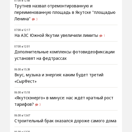
07.08 в 12:48
Трутнев назвал отремонтированную и
переименованную площадь в Якутске "площадью
Ленина"
3
07.08 в 12:17
На АЗС Южной Якутии увеличили лимиты
1
07.08 в 12:01
Дополнительные комплексы фотовидеофиксации
установят на федтрассах
06.08 в 15:39
Вкус, музыка и энергия: каким будет третий
«СырФест»
06.08 в 15:18
«Якутскэнерго» в минусе: нас ждёт кратный рост
тарифов?
3
06.08 в 13:47
Строительный брак оказался дороже самого дома
06.08 в 13:20